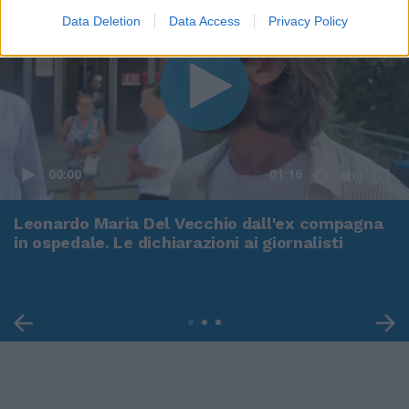
Data Deletion
Data Access
Privacy Policy
00:00
01:16
Leonardo Maria Del Vecchio dall'ex compagna
in ospedale. Le dichiarazioni ai giornalisti