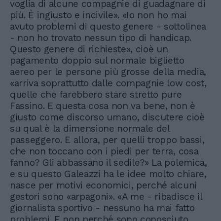
voglia di alcune compagnie di guadagnare di
più. È ingiusto e incivile». «Io non ho mai
avuto problemi di questo genere - sottolinea
- non ho trovato nessun tipo di handicap.
Questo genere di richieste», cioè un
pagamento doppio sul normale biglietto
aereo per le persone più grosse della media,
«arriva soprattutto dalle compagnie low cost,
quelle che farebbero stare stretto pure
Fassino. E questa cosa non va bene, non è
giusto come discorso umano, discutere cioè
su qual è la dimensione normale del
passeggero. E allora, per quelli troppo bassi,
che non toccano con i piedi per terra, cosa
fanno? Gli abbassano il sedile?» La polemica,
e su questo Galeazzi ha le idee molto chiare,
nasce per motivi economici, perché alcuni
gestori sono «arpagoni». «A me - ribadisce il
giornalista sportivo - nessuno ha mai fatto
problemi. E non perché sono conosciuto.