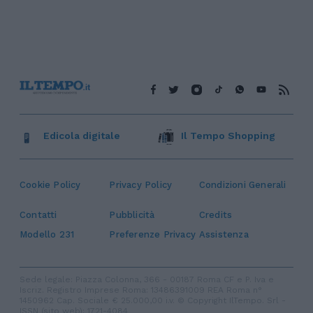
Edicola digitale
Il Tempo Shopping
Cookie Policy
Privacy Policy
Condizioni Generali
Contatti
Pubblicità
Credits
Modello 231
Preferenze Privacy
Assistenza
Sede legale: Piazza Colonna, 366 - 00187 Roma CF e P. Iva e
Iscriz. Registro Imprese Roma: 13486391009 REA Roma n°
1450962 Cap. Sociale € 25.000,00 i.v. © Copyright IlTempo. Srl -
ISSN (sito web): 1721-4084