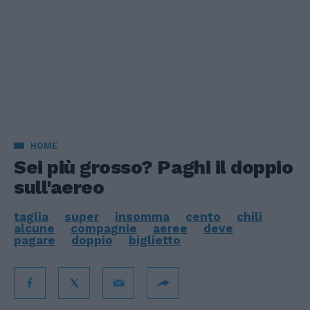
HOME
Sei più grosso? Paghi il doppio
sull'aereo
taglia
super
insomma
cento
chili
alcune
compagnie
aeree
deve
pagare
doppio
biglietto