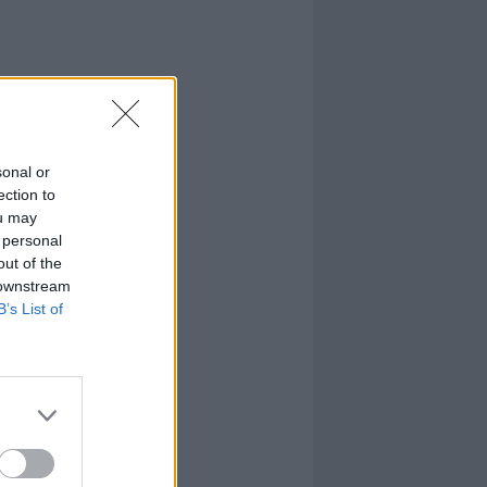
sonal or
ection to
ou may
 personal
out of the
 downstream
B’s List of