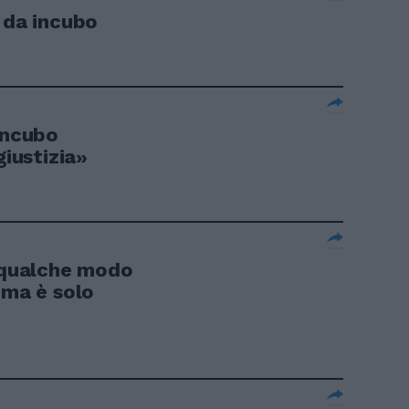
 da incubo
incubo
giustizia»
n qualche modo
 ma è solo