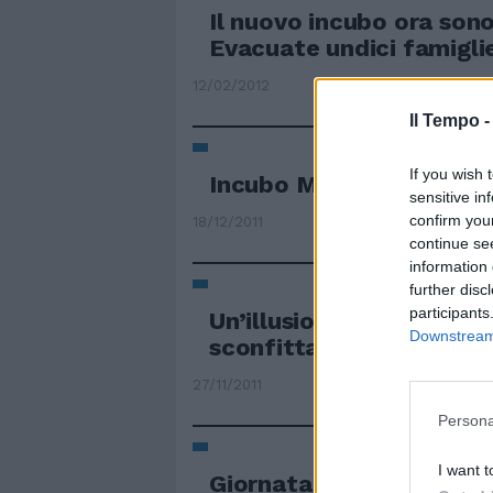
Il nuovo incubo ora sono 
Evacuate undici famigli
12/02/2012
Il Tempo 
If you wish 
Incubo Manchester per 
sensitive in
confirm you
18/12/2011
continue se
information 
further disc
participants
Un’illusione che masche
Downstream 
sconfitta
27/11/2011
Persona
I want t
Giornata da incubo Piaz