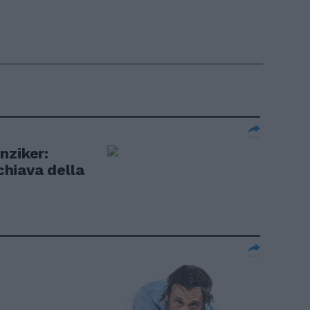
nziker:
schiava della