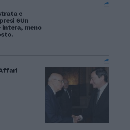
trata e
 presi 6Un
 intera, meno
osto.
Affari