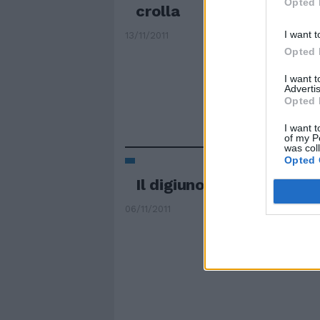
Opted 
crolla
I want t
13/11/2011
Opted 
I want 
Advertis
Opted 
I want t
of my P
was col
Opted 
Il digiuno di Cisse è un 
06/11/2011