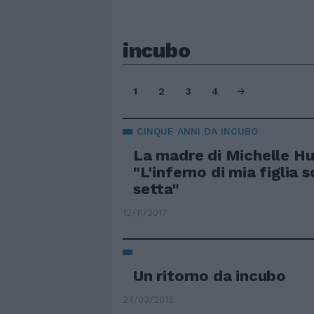
incubo
1
2
3
4
CINQUE ANNI DA INCUBO
La madre di Michelle Hu
"L'inferno di mia figlia 
setta"
12/11/2017
Un ritorno da incubo
24/03/2013