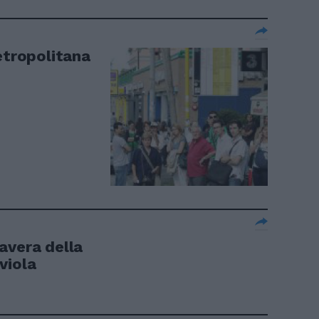
etropolitana
avera della
viola