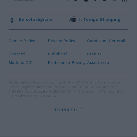
Edicola digitale
Il Tempo Shopping
Cookie Policy
Privacy Policy
Condizioni Generali
Contatti
Pubblicità
Credits
Modello 231
Preferenze Privacy
Assistenza
Sede legale: Piazza Colonna, 366 - 00187 Roma CF e P. Iva e
Iscriz. Registro Imprese Roma: 13486391009 REA Roma n°
1450962 Cap. Sociale € 25.000,00 i.v. © Copyright IlTempo. Srl -
ISSN (sito web): 1721-4084
TORNA SU