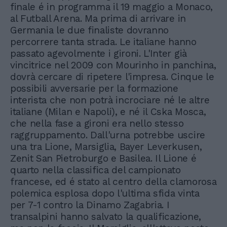
finale é in programma il 19 maggio a Monaco,
al Futball Arena. Ma prima di arrivare in
Germania le due finaliste dovranno
percorrere tanta strada. Le italiane hanno
passato agevolmente i gironi. L'Inter già
vincitrice nel 2009 con Mourinho in panchina,
dovrà cercare di ripetere l'impresa. Cinque le
possibili avversarie per la formazione
interista che non potrà incrociare né le altre
italiane (Milan e Napoli), e né il Cska Mosca,
che nella fase a gironi era nello stesso
raggruppamento. Dall'urna potrebbe uscire
una tra Lione, Marsiglia, Bayer Leverkusen,
Zenit San Pietroburgo e Basilea. Il Lione é
quarto nella classifica del campionato
francese, ed é stato al centro della clamorosa
polemica esplosa dopo l'ultima sfida vinta
per 7-1 contro la Dinamo Zagabria. I
transalpini hanno salvato la qualificazione,