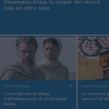
Fenomeno Anna, la rapper dei record
cala un altro asso
Controtempo
Controtempo
La modernità di Ulisse
La rinascita 
nell'Odissea pop di Christopher
canzoni di Va
Nolan