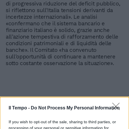
di progressiva riduzione del deficit pubblico,
si riflettono sull'Italia tensioni derivanti da
incertezze internazionali». Le analisi
«confermano che il sistema bancario e
finanziario italiano è solido, grazie anche
all'azione tempestiva di rafforzamento delle
condizioni patrimoniali e di liquidità delle
banche». Il Comitato «ha convenuto
sull'opportunità di continuare a mantenere
sotto costante osservazione la situazione».
Il Tempo -
Do Not Process My Personal Information
If you wish to opt-out of the sale, sharing to third parties, or
processing of your personal or sensitive information for