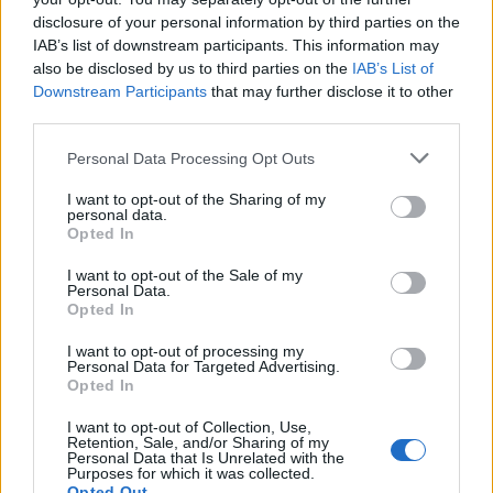
Gabriele, ha messo
disclosure of your personal information by third parties on the
rappresentato un «Sogno»,
IAB’s list of downstream participants. This information may
raccontato a ritmo di: belly
also be disclosed by us to third parties on the
IAB’s List of
dance e coreografie, dalle forti
Downstream Participants
that may further disclose it to other
contaminazioni etniche.
third parties.
10/06/2012
Personal Data Processing Opt Outs
I want to opt-out of the Sharing of my
personal data.
«Gabriele? Un tipo tranquillo e
Opted In
soprattutto una persona seria»
I want to opt-out of the Sale of my
27/05/2012
Personal Data.
Opted In
I want to opt-out of processing my
Personal Data for Targeted Advertising.
di Gabriele Simongini Si accende
Opted In
di nuovo il fuoco del dibattito sul
rapporto fra arte
I want to opt-out of Collection, Use,
Retention, Sale, and/or Sharing of my
contemporanea e committenze
Personal Data that Is Unrelated with the
ecclesiastiche a proposito della
Purposes for which it was collected.
cosiddetta «arte sacra».
Opted Out