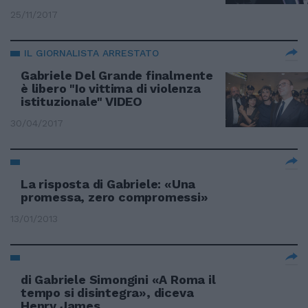
25/11/2017
IL GIORNALISTA ARRESTATO
Gabriele Del Grande finalmente
è libero "Io vittima di violenza
istituzionale" VIDEO
30/04/2017
La risposta di Gabriele: «Una
promessa, zero compromessi»
13/01/2013
di Gabriele Simongini «A Roma il
tempo si disintegra», diceva
Henry James.