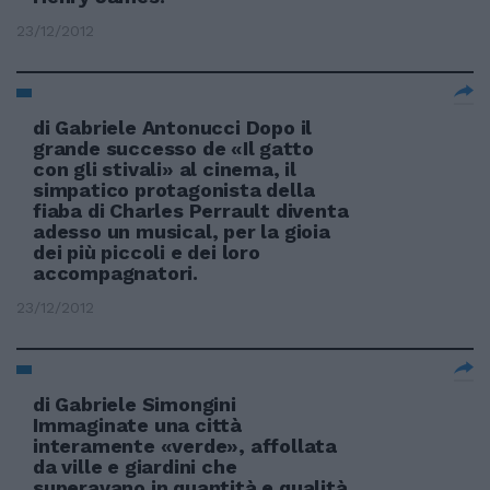
23/12/2012
di Gabriele Antonucci Dopo il
grande successo de «Il gatto
con gli stivali» al cinema, il
simpatico protagonista della
fiaba di Charles Perrault diventa
adesso un musical, per la gioia
dei più piccoli e dei loro
accompagnatori.
23/12/2012
di Gabriele Simongini
Immaginate una città
interamente «verde», affollata
da ville e giardini che
superavano in quantità e qualità