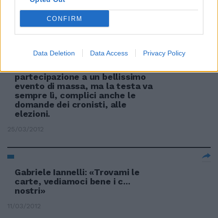
08/04/2012
CONFIRM
Data Deletion
Data Access
Privacy Policy
Gabriele Santoro C'è
l'entusiasmo per la
partecipazione a un bellissimo
evento di massa, ma la testa va
sempre lì, complici anche le
domande dei cronisti, alle
elezioni.
25/03/2012
Gabriele Iannelli: «Trovami le
carte, vediamoci bene i c...
nostri»
11/03/2012