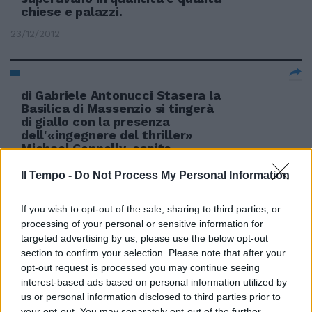
chiese e palazzi.
23/12/2012
di Gabriele Antonucci Stasera la
Basilica di Massenzio si tingerà
di giallo con la presenza
dell'«ingegnere del thriller»
Michael Connelly, ospite
speciale della penultima serata
del Festival Letterature insieme
Il Tempo -
Do Not Process My Personal Information
al nostro Marco Malvaldi.
If you wish to opt-out of the sale, sharing to third parties, or
24/06/2012
processing of your personal or sensitive information for
targeted advertising by us, please use the below opt-out
section to confirm your selection. Please note that after your
opt-out request is processed you may continue seeing
5Al teatro Santa Chiara, al
interest-based ads based on personal information utilized by
Pantheon, Silvia Pagliai della
Sultana Academy, con la
us or personal information disclosed to third parties prior to
collaborazione di Maria Vittoria
your opt-out. You may separately opt-out of the further