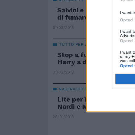
Salvini e la promessa ai 
I want t
di fumare
Opted 
31/03/2018
I want 
Advertis
Opted 
TUTTO PER AMORE
I want t
Stop a fumo e alcol: M
of my P
was col
Harry a dieta
Opted 
31/03/2018
NAUFRAGHI TESI
Lite per il fumo, Merce
Nardi e Monte
28/01/2018