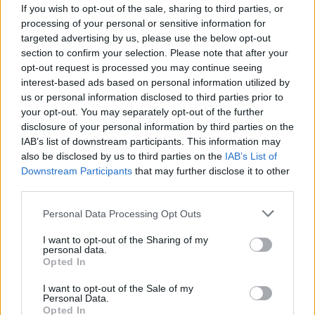
Roma, guerra di successione
If you wish to opt-out of the sale, sharing to third parties, or
processing of your personal or sensitive information for
24/04/2011
targeted advertising by us, please use the below opt-out
section to confirm your selection. Please note that after your
opt-out request is processed you may continue seeing
interest-based ads based on personal information utilized by
Pranzo di Natale a bordo della
us or personal information disclosed to third parties prior to
«Costa Magica» con lo staff
your opt-out. You may separately opt-out of the further
biancoceleste Lotito pronto ad
esaudire il desiderio di Reja che
disclosure of your personal information by third parties on the
vuole un attaccante
IAB’s list of downstream participants. This information may
also be disclosed by us to third parties on the
IAB’s List of
19/12/2010
Downstream Participants
that may further disclose it to other
third parties.
Personal Data Processing Opt Outs
di TIBERIA DE MATTEIS La vita è
desiderio per Giorgio Albertazzi,
I want to opt-out of the Sharing of my
un mattatore che guarda
personal data.
Opted In
sempre avanti con leggerezza,
libero dal peso degli anni e
I want to opt-out of the Sale of my
incoraggiato dalle emozioni del
Personal Data.
suo mestiere.
Opted In