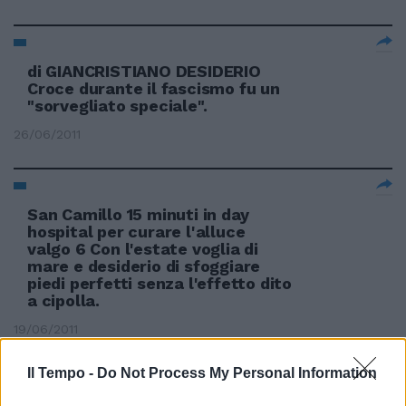
di GIANCRISTIANO DESIDERIO
Croce durante il fascismo fu un
"sorvegliato speciale".
26/06/2011
San Camillo 15 minuti in day
hospital per curare l'alluce
valgo 6 Con l'estate voglia di
mare e desiderio di sfoggiare
piedi perfetti senza l'effetto dito
a cipolla.
19/06/2011
Il Tempo -
Do Not Process My Personal Information