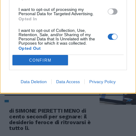
19/12/2010
I want to opt-out of processing my
Personal Data for Targeted Advertising.
Opted In
I want to opt-out of Collection, Use,
Un desiderio e la realtà delle
Retention, Sale, and/or Sharing of my
elezioni
Personal Data that Is Unrelated with the
Purposes for which it was collected.
08/08/2010
Opted Out
CONFIRM
Il primo vero oggetto del futuro
Data Deletion
Data Access
Privacy Policy
30/05/2010
di SIMONE PIERETTI MENO di
cento secondi per segnare: il
desiderio feroce di ritrovarsi è
tutto lì.