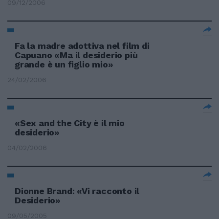
09/12/2006
Fa la madre adottiva nel film di
Capuano «Ma il desiderio più
grande è un figlio mio»
24/02/2006
«Sex and the City è il mio
desiderio»
04/02/2006
Dionne Brand: «Vi racconto il
Desiderio»
09/05/2005