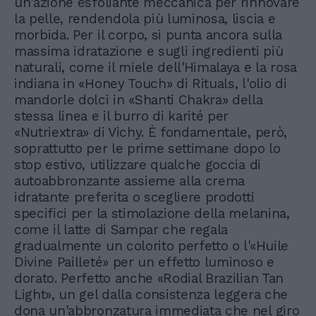
un'azione esfoliante meccanica per rinnovare
la pelle, rendendola più luminosa, liscia e
morbida. Per il corpo, si punta ancora sulla
massima idratazione e sugli ingredienti più
naturali, come il miele dell'Himalaya e la rosa
indiana in «Honey Touch» di Rituals, l'olio di
mandorle dolci in «Shanti Chakra» della
stessa linea e il burro di karité per
«Nutriextra» di Vichy. È fondamentale, però,
soprattutto per le prime settimane dopo lo
stop estivo, utilizzare qualche goccia di
autoabbronzante assieme alla crema
idratante preferita o scegliere prodotti
specifici per la stimolazione della melanina,
come il latte di Sampar che regala
gradualmente un colorito perfetto o l'«Huile
Divine Pailleté» per un effetto luminoso e
dorato. Perfetto anche «Rodial Brazilian Tan
Light», un gel dalla consistenza leggera che
dona un'abbronzatura immediata che nel giro