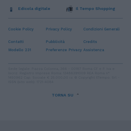
Edicola digitale
Il Tempo Shopping
Cookie Policy
Privacy Policy
Condizioni Generali
Contatti
Pubblicità
Credits
Modello 231
Preferenze Privacy
Assistenza
Sede legale: Piazza Colonna, 366 - 00187 Roma CF e P. Iva e
Iscriz. Registro Imprese Roma: 13486391009 REA Roma n°
1450962 Cap. Sociale € 25.000,00 i.v. © Copyright IlTempo. Srl -
ISSN (sito web): 1721-4084
TORNA SU