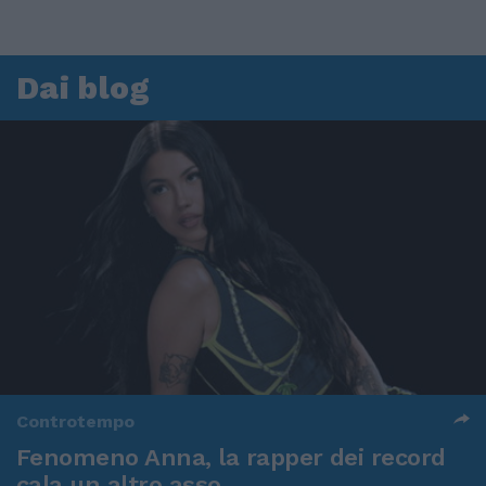
Dai blog
Controtempo
Fenomeno Anna, la rapper dei record
cala un altro asso