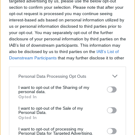
targeted advertising by us, please use the below opt-out
Penati se ne va
section to confirm your selection. Please note that after your
30/09/2011
opt-out request is processed you may continue seeing
interest-based ads based on personal information utilized by
us or personal information disclosed to third parties prior to
your opt-out. You may separately opt-out of the further
SCOMMESSE Palazzi convoca
disclosure of your personal information by third parties on the
anche Doni Nuovo round di
IAB’s list of downstream participants. This information may
interrogatori già fissato per
also be disclosed by us to third parties on the
IAB’s List of
Stefano Palazzi, procuratore
Downstream Participants
that may further disclose it to other
della Federcalcio, nell'ambito
third parties.
dell'inchiesta sportiva sul
calcioscommesse.
Personal Data Processing Opt Outs
03/07/2011
I want to opt-out of the Sharing of my
personal data.
Opted In
I want to opt-out of the Sale of my
I pm cercano nei documenti
Personal Data.
bancari
Opted In
23/01/2011
I want to opt-out of processing my
Personal Data for Targeted Advertising.