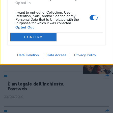
Opted In
I want to opt-out of Collection, Use,
Ecco le due donne magistrato
Retention, Sale, and/or Sharing of my
dell'inchiesta
Personal Data that Is Unrelated with the
Purposes for which it was collected.
12/12/2010
Opted Out
CONFIRM
Berlusconi e il figlio indagati per
evasione
Data Deletion
Data Access
Privacy Policy
17/10/2010
È un legale dell'inchiesta
Fastweb
30/09/2010