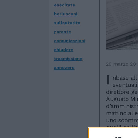
esecitate
berlusconi
sullautorita
garante
comunicazioni
chiudere
trasmissione
28 marzo 20
annozero
I
nbase all'
eventuali
direttore g
Augusto Minz
d'amministr
mattino alle
uno scontro
quelli dell
Van Straten