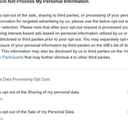
-
Do Not Process My Personal Information
lla fine è passata la linea del presidente
berti, improntata alla cautela e
to opt-out of the sale, sharing to third parties, or processing of your per
a di chiarezza prima di assumere o
In 
formation for targeted advertising by us, please use the below opt-out s
decisioni. Masi in un lungo intervento,
r selection. Please note that after your opt-out request is processed y
i un'ora, ha ribadito di essersi
eing interest-based ads based on personal information utilized by us or
 nel pieno rispetto delle regole» e che
disclosed to third parties prior to your opt-out. You may separately opt-
are avanti nella guida dell'azienda.
losure of your personal information by third parties on the IAB’s list of
 polemiche sulla par condicio, Masi ha
. This information may also be disclosed by us to third parties on the
IA
i «aver mandato in onda tutte le
Participants
that may further disclose it to other third parties.
 cercando soltanto di garantire la loro
alle normative vigenti e il massimo del
. La maggioranza del cda ha quindi
l Data Processing Opt Outs
ena fiducia al direttore generale. Ma le
sono continuate anche dopo il cda con
o opt-out of the Sharing of my personal data.
 che si è detto «sbigottito e sconcertato»
Le
In
ione presa dal consiglio. Gli ha risposto a
da
o Garimberti ribadendo che prima vengono
Rudy Giuliani a Come States?
Le
o opt-out of the Sale of my Personal Data.
Trump, Meloni e la strategia
oi eventualmente l'audit. Il cda si è anche
In
americana
lla diretta su Rainews24 dello show di