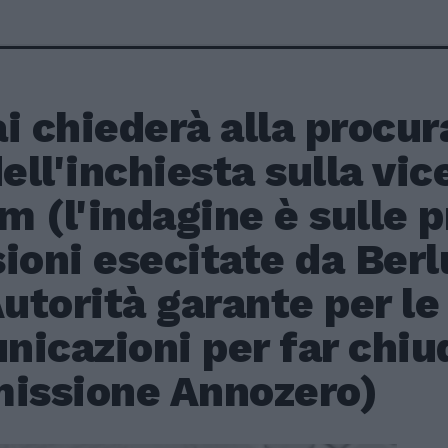
i chiederà alla procura
dell'inchiesta sulla vi
 (l'indagine è sulle 
ioni esecitate da Ber
Autorità garante per le
icazioni per far chiu
missione Annozero)