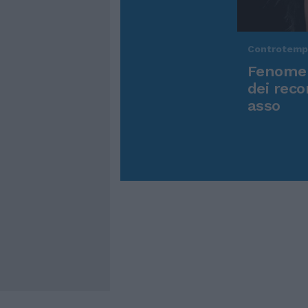
Controtem
Fenomen
dei reco
asso