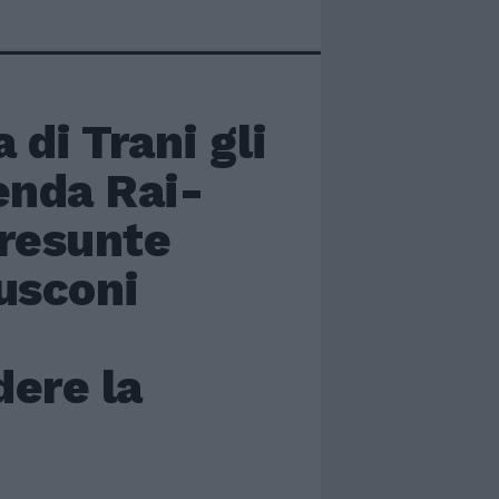
 di Trani gli
cenda Rai-
presunte
lusconi
dere la