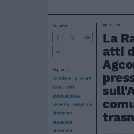
HOME
Condividi:
La Ra
atti 
Agcom
Esplora:
press
chiedera
procura
sull'
trani
atti
dellinchiesta
comun
vicenda
raiagcom
tras
lindagine
presunte
pressioni