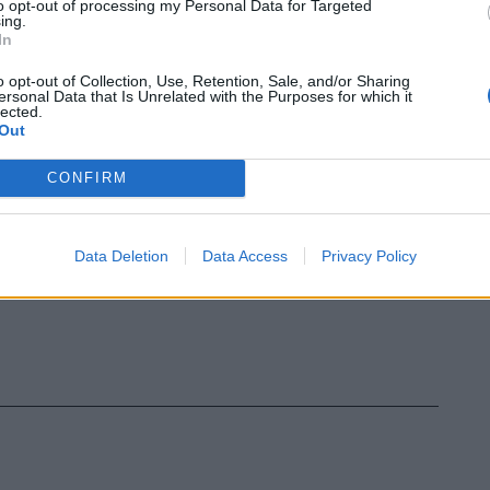
i per una notte». Nessuna trasmissione
to opt-out of processing my Personal Data for Targeted
ing.
 la testata di Mineo potrà solo aprire
In
estra.
o opt-out of Collection, Use, Retention, Sale, and/or Sharing
ersonal Data that Is Unrelated with the Purposes for which it
lected.
Out
CONFIRM
Data Deletion
Data Access
Privacy Policy