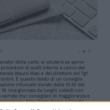
a
a
10
a
analisi delle carte, si valuterà se aprire
 procedure di audit interna a carico del
enerale Mauro Masi e del direttore del Tg1
olini. È questo l'esito di un consiglio
azione infuocato durato dalle 10.30 del
 19. Una giornata da lunghi coltelli con
 serrato tra i consiglieri di maggioranza e
'opposizione, Nino Rizzo Nervo e Giorgio
, che sono tornati a chiedere le dimissioni