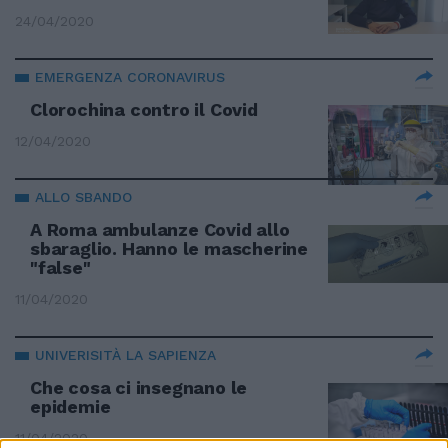
24/04/2020
EMERGENZA CORONAVIRUS
Clorochina contro il Covid
12/04/2020
ALLO SBANDO
A Roma ambulanze Covid allo
sbaraglio. Hanno le mascherine
"false"
11/04/2020
UNIVERISITÀ LA SAPIENZA
Che cosa ci insegnano le
epidemie
11/04/2020