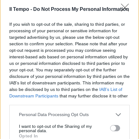
Il Tempo -
Do Not Process My Personal Information
LOMBARDIA IN GINOCCHIO
Nel Bergamasco morti due
If you wish to opt-out of the sale, sharing to third parties, or
dipendenti Poste. Cgil: "Chiudere
processing of your personal or sensitive information for
tutti gli uffici"
targeted advertising by us, please use the below opt-out
section to confirm your selection. Please note that after your
22/03/2020
opt-out request is processed you may continue seeing
interest-based ads based on personal information utilized by
us or personal information disclosed to third parties prior to
SERIE A
your opt-out. You may separately opt-out of the further
Altro contagio in serie A:
disclosure of your personal information by third parties on the
positivo anche Gabbiadini della
IAB’s list of downstream participants. This information may
Samp
also be disclosed by us to third parties on the
IAB’s List of
14/03/2020
Downstream Participants
that may further disclose it to other
third parties.
L'APPELLO
Personal Data Processing Opt Outs
Il Movimento Sportivo Italiano:
I want to opt-out of the Sharing of my
non abbandonate associazioni e
personal data.
società sportive dilettantistiche
Opted In