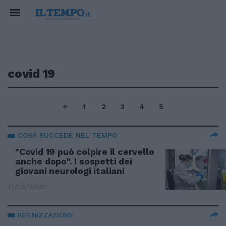
covid 19
1
2
3
4
5
COSA SUCCEDE NEL TEMPO
"Covid 19 può colpire il cervello
anche dopo". I sospetti dei
giovani neurologi italiani
17/05/2020
IGIENIZZAZIONE