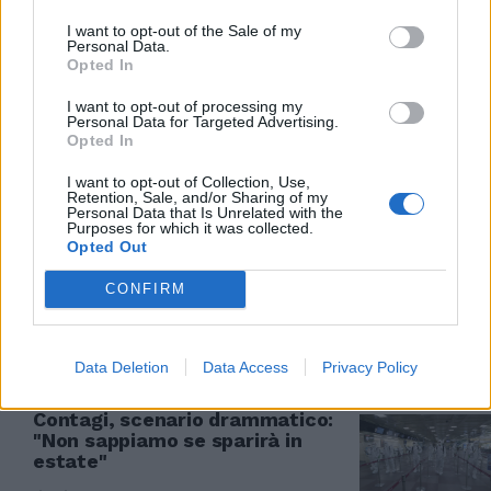
14/03/2020
I want to opt-out of the Sale of my
Personal Data.
Opted In
L'EMERGENZA SANITARIA
I want to opt-out of processing my
Il CoRomavirus? Ancora non
Personal Data for Targeted Advertising.
esiste
Opted In
08/03/2020
I want to opt-out of Collection, Use,
Retention, Sale, and/or Sharing of my
Personal Data that Is Unrelated with the
Purposes for which it was collected.
IL VIRUS FA PAURA
Opted Out
Muore cardiopatica a Roma Stop
Capitale, eventi sospesi
CONFIRM
08/03/2020
Data Deletion
Data Access
Privacy Policy
SCENARIO DRAMMATICO
Contagi, scenario drammatico:
"Non sappiamo se sparirà in
estate"