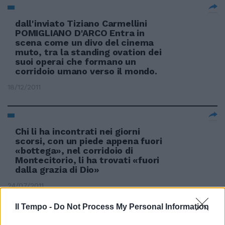
dall'inviato Tiziano Carmellini
POMIGLIANO D'ARCO Entra in
scena come un divo del cinema
muto, tra la standing ovation dei
suoi operai che formano un
corridoio umano verso il mondo.
18/12/2011
Chi li ha incontrati nei giorni
scorsi, con un piede appena fuori
«bottega», nel corridoio di
Montecitorio, li ha trovati «fuori
dalla grazia di Dio»
24/07/2011
Il Tempo -
Do Not Process My Personal Information