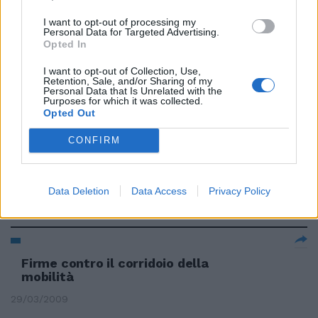
20/09/2009
I want to opt-out of processing my
Personal Data for Targeted Advertising.
Opted In
Sanità, Luzzi «Pazienti in
I want to opt-out of Collection, Use,
corridoio»
Retention, Sale, and/or Sharing of my
Personal Data that Is Unrelated with the
Purposes for which it was collected.
19/07/2009
Opted Out
CONFIRM
«Adesso il corridoio della
mobilità»
Data Deletion
Data Access
Privacy Policy
24/05/2009
Firme contro il corridoio della
mobilità
29/03/2009