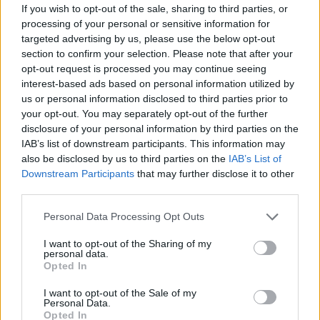
di ANTONIO ANGELI «Signori, la
If you wish to opt-out of the sale, sharing to third parties, or
sala è strapiena, non può
processing of your personal or sensitive information for
entrare più nessuno»: la voce
targeted advertising by us, please use the below opt-out
del responsabile della sicurezza
section to confirm your selection. Please note that after your
dell'Auditorium risuona gentile e
opt-out request is processed you may continue seeing
ferma nel lungo corridoio,
interest-based ads based on personal information utilized by
affollatissimo, che porta al
us or personal information disclosed to third parties prior to
Teatro Studio.
your opt-out. You may separately opt-out of the further
07/11/2010
disclosure of your personal information by third parties on the
IAB’s list of downstream participants. This information may
also be disclosed by us to third parties on the
IAB’s List of
Downstream Participants
that may further disclose it to other
Al via i lavori per il corridoio Eur-
third parties.
Tor de' Cenci
Personal Data Processing Opt Outs
25/09/2009
I want to opt-out of the Sharing of my
personal data.
Opted In
Un "corridoio" per velocizzare i
I want to opt-out of the Sale of my
bus
Personal Data.
Opted In