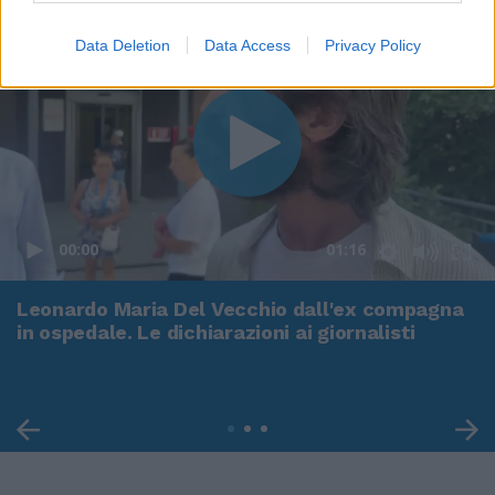
Data Deletion
Data Access
Privacy Policy
00:00
01:16
Leonardo Maria Del Vecchio dall'ex compagna
in ospedale. Le dichiarazioni ai giornalisti