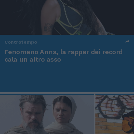
Controtempo
Fenomeno Anna, la rapper dei record
cala un altro asso