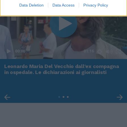
Data Deletion
Data Access
Privacy Policy
00:00
01:16
Leonardo Maria Del Vecchio dall'ex compagna
in ospedale. Le dichiarazioni ai giornalisti