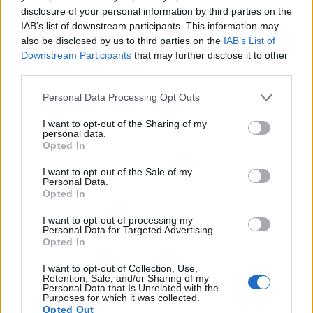
disclosure of your personal information by third parties on the
Dl fisco, lite nel governo
IAB’s list of downstream participants. This information may
also be disclosed by us to third parties on the
IAB’s List of
18/10/2018
Downstream Participants
that may further disclose it to other
third parties.
EMERGENZA IMMIGRAZIONE
Personal Data Processing Opt Outs
Via libera al decreto sicurezza
Stretta su migranti e
I want to opt-out of the Sharing of my
occupazioni Salvini: "Stop asilo
personal data.
dopo la condanna"
Opted In
30/09/2018
I want to opt-out of the Sale of my
Personal Data.
Opted In
IL GOVERNO AL LAVORO
I want to opt-out of processing my
Decreto Dignità, via libera del
Personal Data for Targeted Advertising.
Cdm. Multe alle aziende che
Opted In
lasciano l'Italia
I want to opt-out of Collection, Use,
08/07/2018
Retention, Sale, and/or Sharing of my
Personal Data that Is Unrelated with the
Purposes for which it was collected.
Opted Out