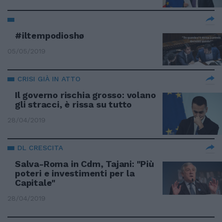
#iltempodioshø
05/05/2019
CRISI GIÀ IN ATTO
Il governo rischia grosso: volano
gli stracci, è rissa su tutto
28/04/2019
DL CRESCITA
Salva-Roma in Cdm, Tajani: "Più
poteri e investimenti per la
Capitale"
28/04/2019