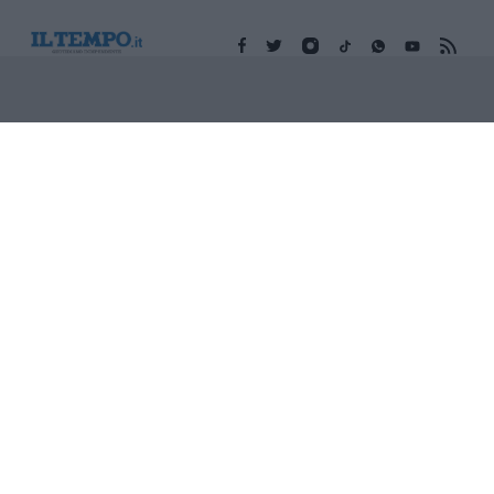
Edicola digitale
Il Tempo Shopping
Cookie Policy
Privacy Policy
Condizioni Generali
Contatti
Pubblicità
Credits
Modello 231
Preferenze Privacy
Assistenza
Sede legale: Piazza Colonna, 366 - 00187 Roma CF e P. Iva e
Iscriz. Registro Imprese Roma: 13486391009 REA Roma n°
1450962 Cap. Sociale € 25.000,00 i.v. © Copyright IlTempo. Srl -
ISSN (sito web): 1721-4084
TORNA SU