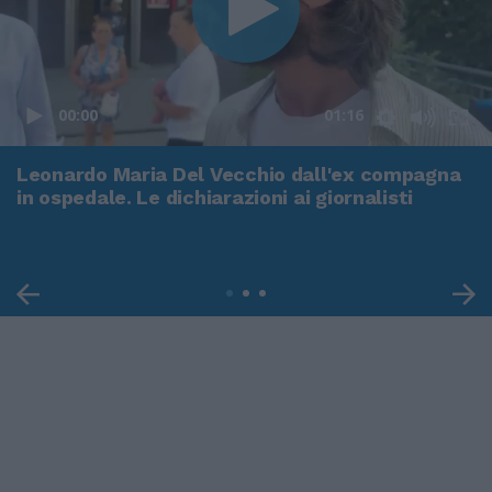
00:00
01:16
Leonardo Maria Del Vecchio dall'ex compagna
in ospedale. Le dichiarazioni ai giornalisti