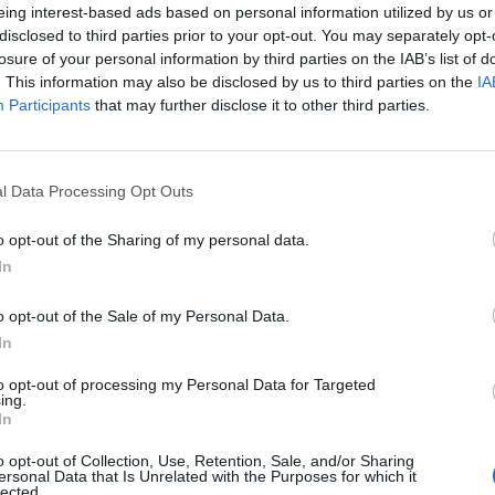
eing interest-based ads based on personal information utilized by us or
disclosed to third parties prior to your opt-out. You may separately opt-
losure of your personal information by third parties on the IAB’s list of
. This information may also be disclosed by us to third parties on the
IA
Participants
that may further disclose it to other third parties.
Le
l Data Processing Opt Outs
da
Rudy Giuliani a Come States?
Le
o opt-out of the Sharing of my personal data.
Trump, Meloni e la strategia
In
americana
o opt-out of the Sale of my Personal Data.
In
to opt-out of processing my Personal Data for Targeted
ing.
In
o opt-out of Collection, Use, Retention, Sale, and/or Sharing
ersonal Data that Is Unrelated with the Purposes for which it
lected.