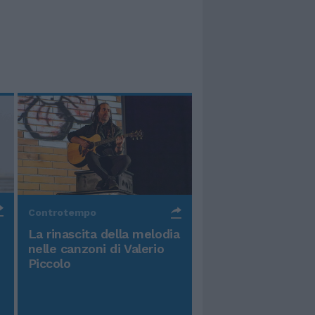
Controtempo
La rinascita della melodia
nelle canzoni di Valerio
Piccolo