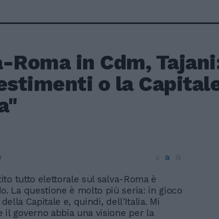
-Roma in Cdm, Tajani:
estimenti o la Capital
a"
a
a
9
a
ttito tutto elettorale sul salva-Roma è
o. La questione è molto più seria: in gioco
 della Capitale e, quindi, dell'Italia. Mi
il governo abbia una visione per la