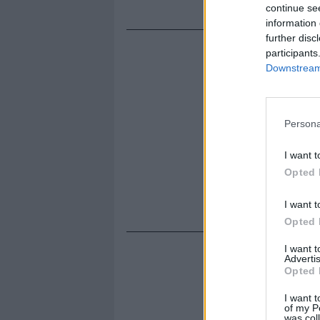
continue se
information 
further disc
participants
Downstream 
Persona
I want t
Opted 
I want t
Opted 
I want 
Advertis
Opted 
I want t
of my P
was col