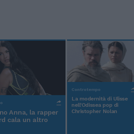
Controtempo
La modernità di Ulisse
po
nell'Odissea pop di
Christopher Nolan
o Anna, la rapper
rd cala un altro