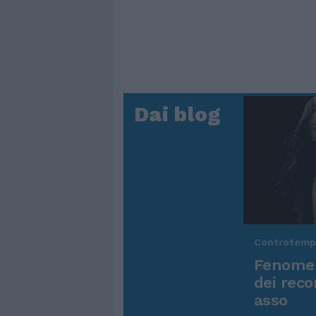
Dai blog
Controtem
Fenomen
dei reco
asso