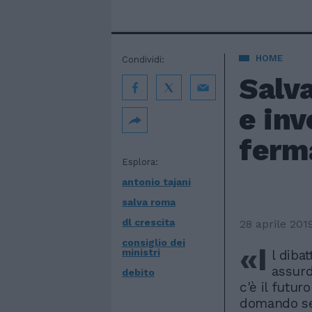
HOME
Condividi:
Salva
e inv
ferm
Esplora:
antonio tajani
salva roma
dl crescita
28 aprile 201
consiglio dei
«I
ministri
l diba
assurd
debito
c'è il futuro
domando se 