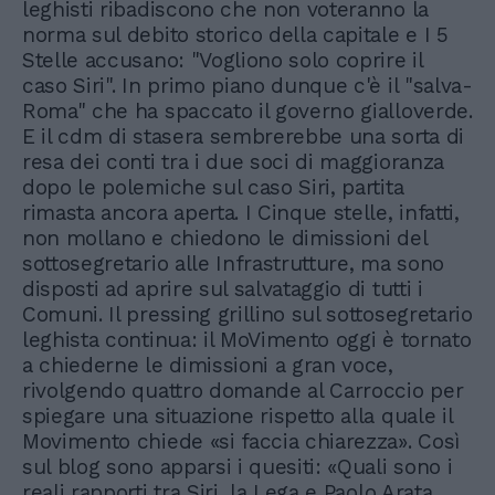
leghisti ribadiscono che non voteranno la
norma sul debito storico della capitale e I 5
Stelle accusano: "Vogliono solo coprire il
caso Siri". In primo piano dunque c'è il "salva-
Roma" che ha spaccato il governo gialloverde.
E il cdm di stasera sembrerebbe una sorta di
resa dei conti tra i due soci di maggioranza
dopo le polemiche sul caso Siri, partita
rimasta ancora aperta. I Cinque stelle, infatti,
non mollano e chiedono le dimissioni del
sottosegretario alle Infrastrutture, ma sono
disposti ad aprire sul salvataggio di tutti i
Comuni. Il pressing grillino sul sottosegretario
leghista continua: il MoVimento oggi è tornato
a chiederne le dimissioni a gran voce,
rivolgendo quattro domande al Carroccio per
spiegare una situazione rispetto alla quale il
Movimento chiede «si faccia chiarezza». Così
sul blog sono apparsi i quesiti: «Quali sono i
reali rapporti tra Siri, la Lega e Paolo Arata