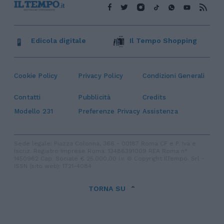
Edicola digitale
Il Tempo Shopping
Cookie Policy
Privacy Policy
Condizioni Generali
Contatti
Pubblicità
Credits
Modello 231
Preferenze Privacy
Assistenza
Sede legale: Piazza Colonna, 366 - 00187 Roma CF e P. Iva e
Iscriz. Registro Imprese Roma: 13486391009 REA Roma n°
1450962 Cap. Sociale € 25.000,00 i.v. © Copyright IlTempo. Srl -
ISSN (sito web): 1721-4084
TORNA SU