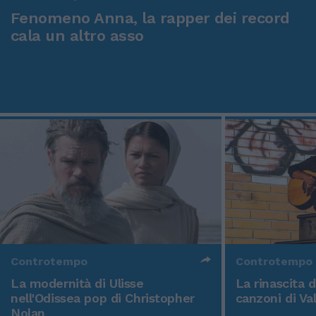
Fenomeno Anna, la rapper dei record
cala un altro asso
Controtempo
Controtempo
La modernità di Ulisse
La rinascita 
nell'Odissea pop di Christopher
canzoni di Va
Nolan