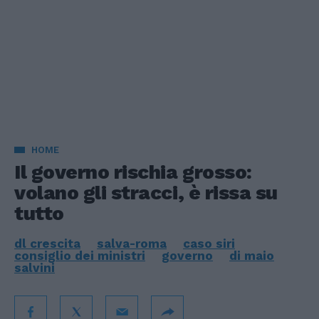
HOME
Il governo rischia grosso:
volano gli stracci, è rissa su
tutto
dl crescita
salva-roma
caso siri
consiglio dei ministri
governo
di maio
salvini