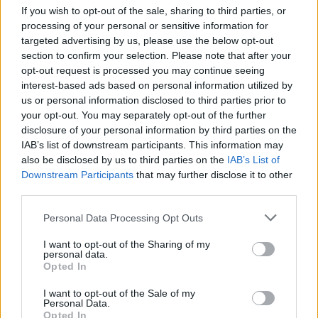
If you wish to opt-out of the sale, sharing to third parties, or
processing of your personal or sensitive information for
targeted advertising by us, please use the below opt-out
section to confirm your selection. Please note that after your
In autunno Clerici torna tra i
opt-out request is processed you may continue seeing
cuochi
interest-based ads based on personal information utilized by
30/04/2010
us or personal information disclosed to third parties prior to
your opt-out. You may separately opt-out of the further
disclosure of your personal information by third parties on the
IAB’s list of downstream participants. This information may
Antonella pigliatutto
also be disclosed by us to third parties on the
IAB’s List of
Downstream Participants
that may further disclose it to other
28/03/2010
third parties.
Personal Data Processing Opt Outs
Vita in diretta per la Clerici
I want to opt-out of the Sharing of my
personal data.
Protestano i fan
Opted In
21/03/2010
I want to opt-out of the Sale of my
Personal Data.
Opted In