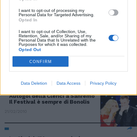
Un video al posto della Brando
I want to opt-out of processing my
Personal Data for Targeted Advertising.
Dopo mezzanotte non si canta
Opted In
21/02/2010
I want to opt-out of Collection, Use,
Retention, Sale, and/or Sharing of my
Personal Data that Is Unrelated with the
Purposes for which it was collected.
Opted Out
Sanremo, Jessica Brando canta
ma solo in video
CONFIRM
21/02/2010
Data Deletion
Data Access
Privacy Policy
Autogol della Clerici a Sanremo
Il Festival è sempre di Bonolis
21/02/2010