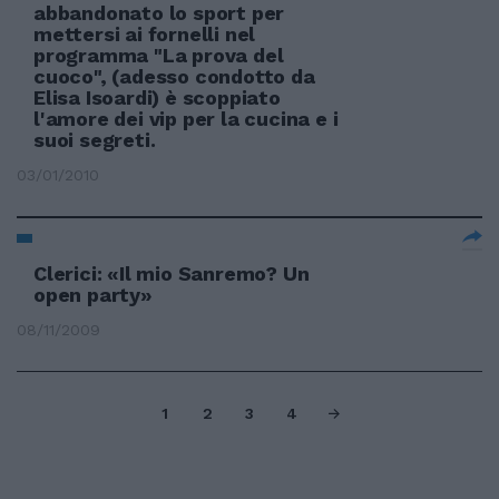
abbandonato lo sport per
mettersi ai fornelli nel
programma "La prova del
cuoco", (adesso condotto da
Elisa Isoardi) è scoppiato
l'amore dei vip per la cucina e i
suoi segreti.
03/01/2010
Clerici: «Il mio Sanremo? Un
open party»
08/11/2009
1
2
3
4