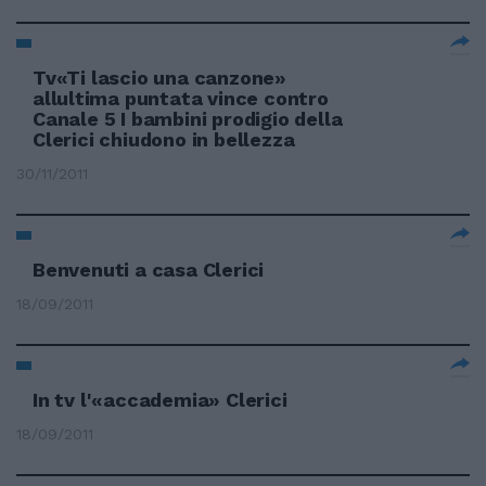
Tv«Ti lascio una canzone»
allultima puntata vince contro
Canale 5 I bambini prodigio della
Clerici chiudono in bellezza
30/11/2011
Benvenuti a casa Clerici
18/09/2011
In tv l'«accademia» Clerici
18/09/2011