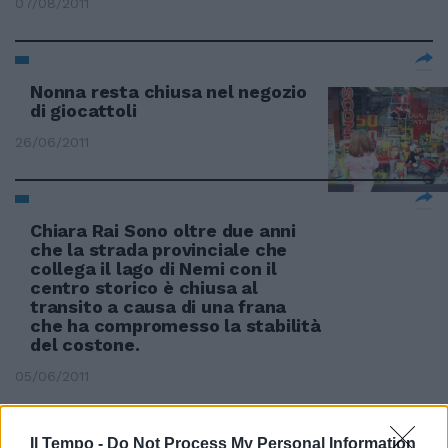
07/08/2011
Nonna resta chiusa nel negozio
di giocattoli
26/06/2011
Chiara Rai Sono oltre due anni
che la strada provinciale che
collega il lago di Nemi con il
centro storico è chiusa al
transito a causa di una frana
che ha compromesso la stabilità
del costone.
05/06/2011
Il Tempo -
Do Not Process My Personal Information