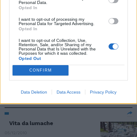
Fede
Personal Data.
Opted In
13/02/2011
I want to opt-out of processing my
Personal Data for Targeted Advertising.
Opted In
La Fiom continua a dar battaglia
I want to opt-out of Collection, Use,
ma per Marchionne la questione
Retention, Sale, and/or Sharing of my
Personal Data that Is Unrelated with the
del nuovo contratto è chiusa
Purposes for which it was collected.
Opted Out
22/01/2011
CONFIRM
Discarica chiusa ai morosi
Data Deletion
Data Access
Privacy Policy
16/01/2011
Vita da lumache
05/12/2010