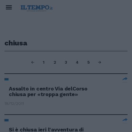
chiusa
1
2
3
4
5
Assalto in centro Via delCorso
chiusa per «troppa gente»
18/12/2011
Si è chiusa ieri l'avventura di