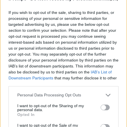
Mafia e politica chiusa
l'inchiesta su Lombardo
If you wish to opt-out of the sale, sharing to third parties, or
processing of your personal or sensitive information for
10/04/2011
targeted advertising by us, please use the below opt-out
section to confirm your selection. Please note that after your
opt-out request is processed you may continue seeing
interest-based ads based on personal information utilized by
Tangenziale di Gerano chiusa per
us or personal information disclosed to third parties prior to
frana
your opt-out. You may separately opt-out of the further
20/03/2011
disclosure of your personal information by third parties on the
IAB’s list of downstream participants. This information may
also be disclosed by us to third parties on the
IAB’s List of
Downstream Participants
that may further disclose it to other
Camera chiusa. Non per gli stadi
third parties.
13/03/2011
Personal Data Processing Opt Outs
I want to opt-out of the Sharing of my
personal data.
Opted In
Entro dieci giorni chiusa
l'inchiesta su Minetti, Mora e
I want to opt-out of the Sale of my