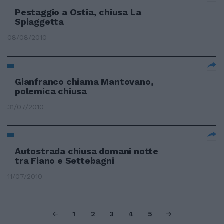
Pestaggio a Ostia, chiusa La
Spiaggetta
08/08/2010
Gianfranco chiama Mantovano,
polemica chiusa
31/07/2010
Autostrada chiusa domani notte
tra Fiano e Settebagni
11/07/2010
1
2
3
4
5