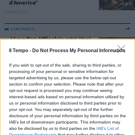
d'America"
06/10/2022
CONTRASTI
J.Lo e Ben Affleck in crisi. Voci
fuori controllo, il motivo della
rottura
Il Tempo -
Do Not Process My Personal Information
06/10/2022
If you wish to opt-out of the sale, sharing to third parties, or
processing of your personal or sensitive information for
MATRIMONIO
targeted advertising by us, please use the below opt-out
section to confirm your selection. Please note that after your
Jennifer Lopez, clausola nel
opt-out request is processed you may continue seeing
contratto: quanti rapporti deve
interest-based ads based on personal information utilized by
garantire Ben Affleck. Il motivo?
Molto poco sexy
us or personal information disclosed to third parties prior to
your opt-out. You may separately opt-out of the further
30/04/2022
disclosure of your personal information by third parties on the
IAB’s list of downstream participants. This information may
also be disclosed by us to third parties on the
IAB’s List of
GAFFE CLAMOROSA
Downstream Participants
that may further disclose it to other