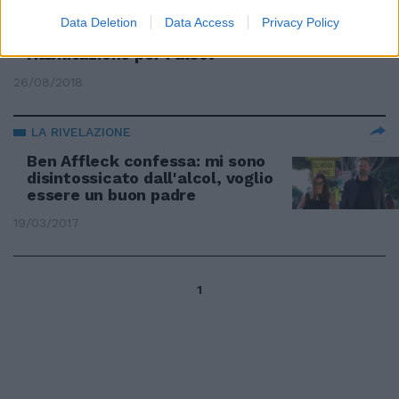
STAR IN CRISI
Data Deletion
Data Access
Privacy Policy
Ben Affleck ancora in
riabilitazione per l’alcol
26/08/2018
LA RIVELAZIONE
Ben Affleck confessa: mi sono
disintossicato dall'alcol, voglio
essere un buon padre
19/03/2017
1