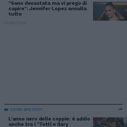
"Sono devastata ma vi prego di
capire": Jennifer Lopez annulla
tutto
01/06/2024
CUORI SPEZZATI
L'anno nero delle coppie: è addio
anche tra i "Totti e Ilary