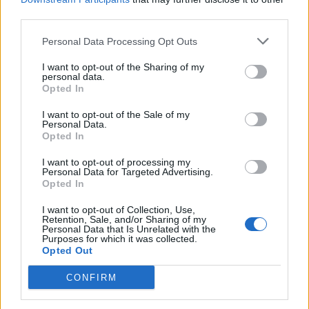
JLo snobba Serena Rossi, Lopez
third parties.
massacrata sui social
Personal Data Processing Opt Outs
11/09/2021
I want to opt-out of the Sharing of my
personal data.
FUGA D'AMORE
Opted In
La passeggiata di J. Lo e Ben
I want to opt-out of the Sale of my
Affleck a Capri: bagno di folla e
Personal Data.
selfie vietati
Opted In
28/07/2021
I want to opt-out of processing my
Personal Data for Targeted Advertising.
Opted In
APPLAUSI!
I want to opt-out of Collection, Use,
Jennifer Lopez e il dono della
Retention, Sale, and/or Sharing of my
Natura. A 52 anni è ancora
Personal Data that Is Unrelated with the
Purposes for which it was collected.
incredibile e il fisico è
Opted Out
mozzafiato
25/07/2021
CONFIRM