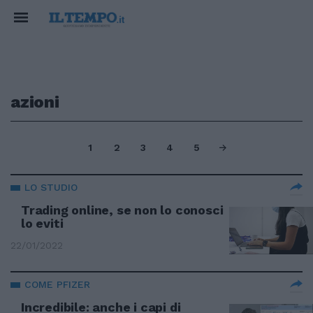
azioni
1
2
3
4
5
LO STUDIO
Trading online, se non lo conosci
lo eviti
22/01/2022
COME PFIZER
Incredibile: anche i capi di