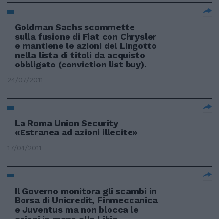
Goldman Sachs scommette
sulla fusione di Fiat con Chrysler
e mantiene le azioni del Lingotto
nella lista di titoli da acquisto
obbligato (conviction list buy).
24/07/2011
La Roma Union Security
«Estranea ad azioni illecite»
17/04/2011
Il Governo monitora gli scambi in
Borsa di Unicredit, Finmeccanica
e Juventus ma non blocca le
azioni in mano alla Libia