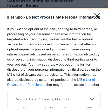
Collocato il bond da convertire
in azioni Snam
19/01/2013
Il Tempo -
Do Not Process My Personal Information
If you wish to opt-out of the sale, sharing to third parties, or
Compensi in crescita per gli ad
processing of your personal or sensitive information for
delle banche nonostante il calo
targeted advertising by us, please use the below opt-out
degli utili e delle azioni
section to confirm your selection. Please note that after your
opt-out request is processed you may continue seeing
30/06/2012
interest-based ads based on personal information utilized by
us or personal information disclosed to third parties prior to
your opt-out. You may separately opt-out of the further
disclosure of your personal information by third parties on the
di Marlowe Per andare a vedere
IAB’s list of downstream participants. This information may
il Grande Bluff sono bastate due
also be disclosed by us to third parties on the
IAB’s List of
ore: quelle del tonfo dei mercati
Downstream Participants
that may further disclose it to other
in Italia e Spagna - azioni e
third parties.
spread - dopo la vittoria in
Grecia dei partiti pro-euro.
Personal Data Processing Opt Outs
24/06/2012