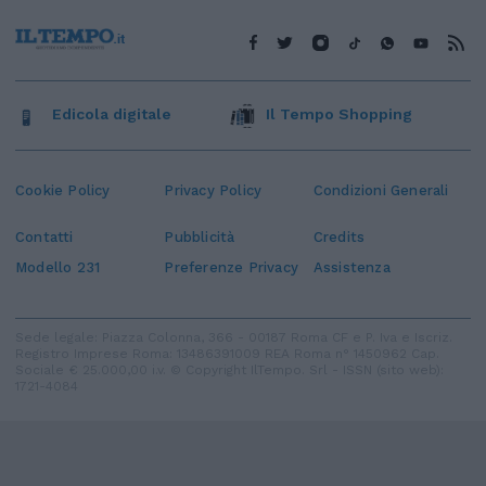
Edicola digitale
Il Tempo Shopping
Cookie Policy
Privacy Policy
Condizioni Generali
Contatti
Pubblicità
Credits
Modello 231
Preferenze Privacy
Assistenza
Sede legale: Piazza Colonna, 366 - 00187 Roma CF e P. Iva e Iscriz.
Registro Imprese Roma: 13486391009 REA Roma n° 1450962 Cap.
Sociale € 25.000,00 i.v. © Copyright IlTempo. Srl - ISSN (sito web):
1721-4084
TORNA SU