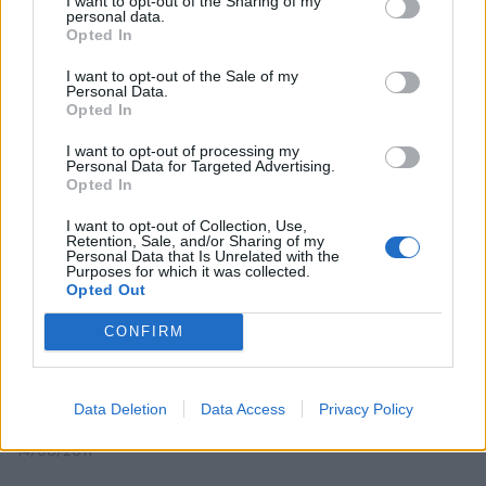
I want to opt-out of the Sharing of my
personal data.
Opted In
Le buone azioni dei ministri
I want to opt-out of the Sale of my
Personal Data.
italiani
Opted In
26/02/2012
I want to opt-out of processing my
Personal Data for Targeted Advertising.
Opted In
Unicredit raggruppa le azioni
I want to opt-out of Collection, Use,
Retention, Sale, and/or Sharing of my
Personal Data that Is Unrelated with the
31/12/2011
Purposes for which it was collected.
Opted Out
CONFIRM
Carceri Atti concreti per i reclusi
«Al di là dello sciopero della
fame servono azioni concrete
Data Deletion
Data Access
Privacy Policy
per i detenuti e non solidarietà».
14/08/2011