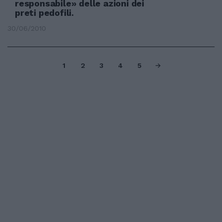
responsabile» delle azioni dei
preti pedofili.
30/06/2010
1
2
3
4
5