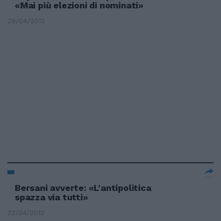
«Mai più elezioni di nominati»
29/04/2012
Bersani avverte: «L'antipolitica
spazza via tutti»
22/04/2012