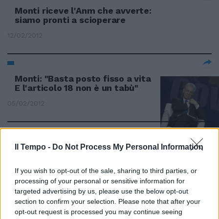
Monti riceve l'Anm che avverte:
siamo pronti a scioperare
12/02/2012
Monti: "Basta posto fisso a vita
E l'articolo 18 non è un tabù"
05/02/2012
Lavoro, parti sociali a Palazzo
Il Tempo -
Do Not Process My Personal Information
Chigi
If you wish to opt-out of the sale, sharing to third parties, or
05/02/2012
processing of your personal or sensitive information for
targeted advertising by us, please use the below opt-out
section to confirm your selection. Please note that after your
opt-out request is processed you may continue seeing
Maroni avverte: «Cacciamo chi