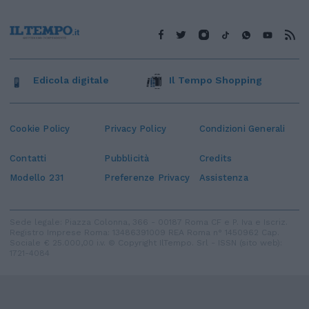
Edicola digitale
Il Tempo Shopping
Cookie Policy
Privacy Policy
Condizioni Generali
Contatti
Pubblicità
Credits
Modello 231
Preferenze Privacy
Assistenza
Sede legale: Piazza Colonna, 366 - 00187 Roma CF e P. Iva e Iscriz.
Registro Imprese Roma: 13486391009 REA Roma n° 1450962 Cap.
Sociale € 25.000,00 i.v. © Copyright IlTempo. Srl - ISSN (sito web):
1721-4084
TORNA SU