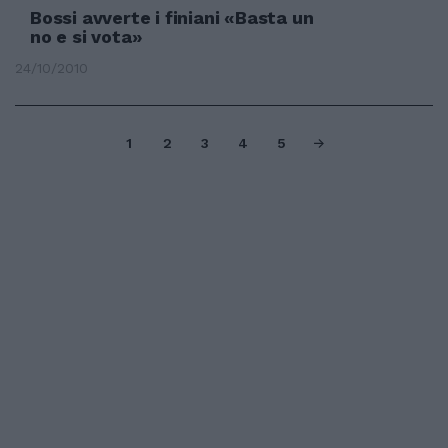
Bossi avverte i finiani «Basta un
no e si vota»
24/10/2010
1
2
3
4
5