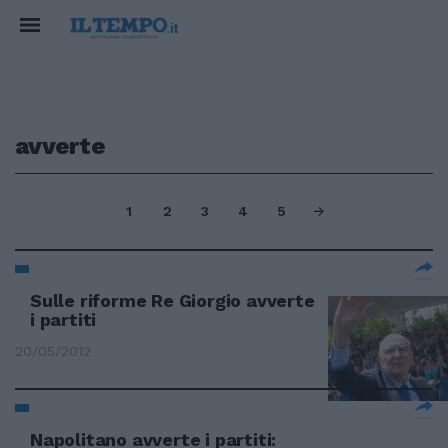
avverte
1
2
3
4
5
Sulle riforme Re Giorgio avverte
i partiti
20/05/2012
Napolitano avverte i partiti: