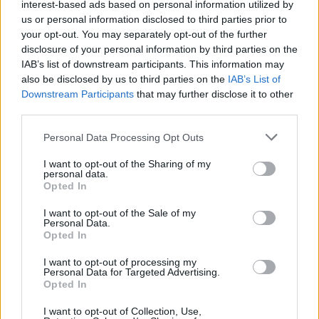
interest-based ads based on personal information utilized by
vuole cacciarmi»
us or personal information disclosed to third parties prior to
22/01/2012
your opt-out. You may separately opt-out of the further
disclosure of your personal information by third parties on the
IAB’s list of downstream participants. This information may
also be disclosed by us to third parties on the
IAB’s List of
Berlusconi avverte Monti
Downstream Participants
that may further disclose it to other
third parties.
24/12/2011
Personal Data Processing Opt Outs
I want to opt-out of the Sharing of my
personal data.
Moody's avverte anche
Opted In
l'Inghilterra
I want to opt-out of the Sale of my
24/12/2011
Personal Data.
Opted In
I want to opt-out of processing my
Personal Data for Targeted Advertising.
Pecoraro avverte Cerroni «Non
Opted In
farà lo speculatore»
I want to opt-out of Collection, Use,
30/10/2011