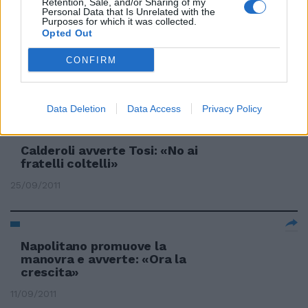
Retention, Sale, and/or Sharing of my
Personal Data that Is Unrelated with the
Purposes for which it was collected.
Opted Out
JP Morgan ci avverte:
CONFIRM
recessione nel 2012
30/09/2011
Data Deletion
Data Access
Privacy Policy
Calderoli avverte Tosi: «No ai
fratelli coltelli»
25/09/2011
Napolitano promuove la
manovra e avverte: «Ora la
crescita»
11/09/2011