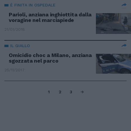
È FINITA IN OSPEDALE
Parioli, anziana inghiottita dalla
voragine nel marciapiede
21/01/2018
IL GIALLO
Omicidio choc a Milano, anziana
sgozzata nel parco
25/11/2017
1
2
3