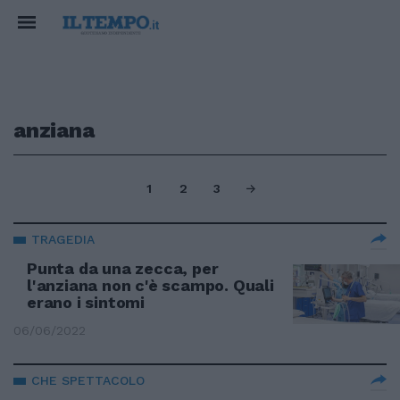
anziana
1
2
3
TRAGEDIA
Punta da una zecca, per
l'anziana non c'è scampo. Quali
erano i sintomi
06/06/2022
CHE SPETTACOLO