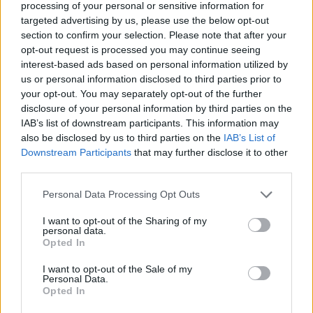
processing of your personal or sensitive information for
09/06/2019
targeted advertising by us, please use the below opt-out
section to confirm your selection. Please note that after your
opt-out request is processed you may continue seeing
LA SVOLTA
interest-based ads based on personal information utilized by
Anziana uccisa dopo la rapina,
us or personal information disclosed to third parties prior to
fermata la banda rom\ Chi sono
your opt-out. You may separately opt-out of the further
disclosure of your personal information by third parties on the
18/05/2019
IAB’s list of downstream participants. This information may
also be disclosed by us to third parties on the
IAB’s List of
PRESA LA BANDA DI NOMADI
Downstream Participants
that may further disclose it to other
third parties.
Anziana uccisa, ecco chi sono i 5
giovani rom fermati
Personal Data Processing Opt Outs
18/05/2019
I want to opt-out of the Sharing of my
personal data.
Opted In
MONTESACRO
Anziana muore dopo una
I want to opt-out of the Sale of my
Personal Data.
violenta rapina in casa
Opted In
12/05/2019