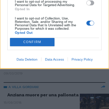
I want to opt-out of processing my
Personal Data for Targeted Advertising.
Opted In
PREDONI DEL SESSO
Casal Palocco choc, anziana di
I want to opt-out of Collection, Use,
Retention, Sale, and/or Sharing of my
84 anni violentata in casa di
Personal Data that Is Unrelated with the
riposo
Purposes for which it was collected.
Opted Out
24/03/2019
CONFIRM
TRAGEDIA IN STRADA
Falciata da un'auto sul
Data Deletion
Data Access
Privacy Policy
marciapiede. Anziana uccisa a
San Basilio
09/03/2019
A VILLA GORDIANI
Anziana muore per una pallonata
15/09/2018