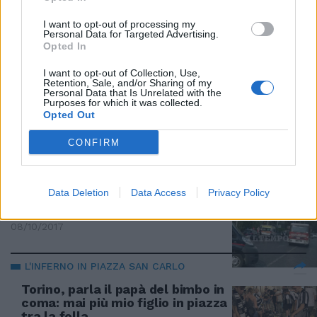
18/11/2017
I want to opt-out of processing my
Personal Data for Targeted Advertising.
Opted In
ATTERRATO A LONDRA
I want to opt-out of Collection, Use,
Due caccia scortano a terra un
Retention, Sale, and/or Sharing of my
aereo Ryanair ma l'allarme
Personal Data that Is Unrelated with the
Purposes for which it was collected.
bomba è uno scherzo
Opted Out
08/10/2017
CONFIRM
ARTIFICIERI IN AZIONE
Auto sospetta, allarme bomba in
Data Deletion
Data Access
Privacy Policy
viale Aventino davanti alla Fao
08/10/2017
L'INFERNO IN PIAZZA SAN CARLO
Torino, parla il papà del bimbo in
coma: mai più mio figlio in piazza
tra la folla