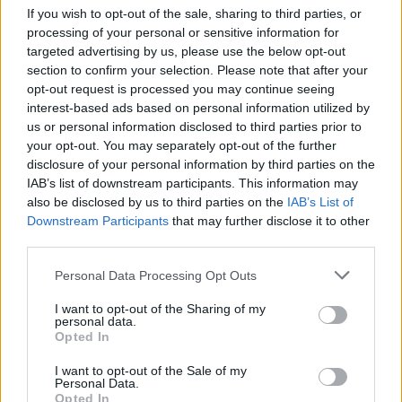
di Roma. Ma è un falso allarme
If you wish to opt-out of the sale, sharing to third parties, or
15/07/2018
processing of your personal or sensitive information for
targeted advertising by us, please use the below opt-out
section to confirm your selection. Please note that after your
PARTITO DA FIUMICINO
opt-out request is processed you may continue seeing
interest-based ads based on personal information utilized by
Allarme bomba su un volo Roma-
Chicago, aereo deviato in Irlanda
us or personal information disclosed to third parties prior to
your opt-out. You may separately opt-out of the further
17/06/2018
disclosure of your personal information by third parties on the
IAB’s list of downstream participants. This information may
also be disclosed by us to third parties on the
IAB’s List of
ALLERTA TERRORISMO
Downstream Participants
that may further disclose it to other
Falso allarme bomba, paura a
third parties.
Roma: evacuate le due
Rinascente [FOTO]
Personal Data Processing Opt Outs
25/03/2018
I want to opt-out of the Sharing of my
personal data.
Opted In
PACCO SOSPETTO
I want to opt-out of the Sale of my
Falso allarme bomba in studi
Personal Data.
Mediaset
Opted In