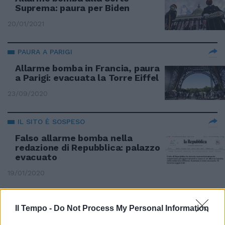
Suprema: paura per Biden
20/01/2021
PAURA A PARIGI
Allarme bomba in Francia, paura
a Parigi: evacuata la Torre Eiffel
23/09/2020
IL SITO È SOSPESO
Falso allarme bomba nella
redazione di Repubblica: palazzo
evacuato
19/01/2020
CAOS AL CENTRO COMMERCIALE
Il Tempo -
Do Not Process My Personal Information
"C'è una bomba", panico a Porta