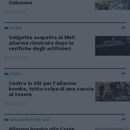
Colosseo
28/10/2023
ROMA
Valigetta sospetta al Mef:
allarme rientrato dopo le
verifiche degli artificieri
23/10/2023
ROMA
Centro in tilt per l'allarme
bomba, tutta colpa di una caccia
al tesoro
16/02/2023
INAUGURATION DAY
Allarme bomba alla Corte