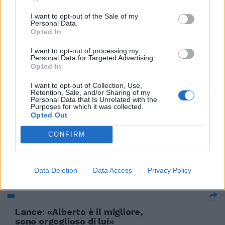
Lippi felice «Lì Alberto potrà
I want to opt-out of the Sale of my
crescere»
Personal Data.
Opted In
06/08/2009
I want to opt-out of processing my
Personal Data for Targeted Advertising.
Opted In
Un errore privarsi di Alberto
I want to opt-out of Collection, Use,
Retention, Sale, and/or Sharing of my
04/08/2009
Personal Data that Is Unrelated with the
Purposes for which it was collected.
Opted Out
CONFIRM
Intanto Alberto è tornato a
calciare
03/08/2009
Data Deletion
Data Access
Privacy Policy
Lance: «Alberto è il migliore,
sono orgoglioso di lui»