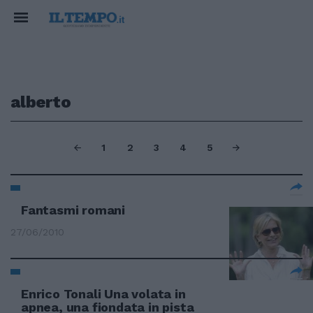
alberto
1
2
3
4
5
Fantasmi romani
27/06/2010
Enrico Tonali Una volata in
apnea, una fiondata in pista