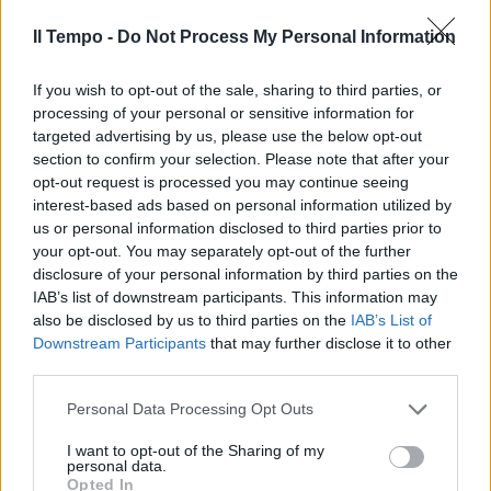
Il Tempo -
Do Not Process My Personal Information
Lazio Pd e Udc, spunta Tabacci
If you wish to opt-out of the sale, sharing to third parties, or
31/10/2009
processing of your personal or sensitive information for
targeted advertising by us, please use the below opt-out
section to confirm your selection. Please note that after your
opt-out request is processed you may continue seeing
Alberto Aquilani è pronto al
interest-based ads based on personal information utilized by
rientro.
us or personal information disclosed to third parties prior to
11/10/2009
your opt-out. You may separately opt-out of the further
disclosure of your personal information by third parties on the
IAB’s list of downstream participants. This information may
also be disclosed by us to third parties on the
IAB’s List of
Controcampo cambia valletta
Downstream Participants
that may further disclose it to other
"Maria Lopez troppo
third parties.
esuberante"
Personal Data Processing Opt Outs
13/09/2009
I want to opt-out of the Sharing of my
personal data.
Opted In