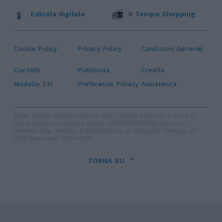
Edicola digitale
Il Tempo Shopping
Cookie Policy
Privacy Policy
Condizioni Generali
Contatti
Pubblicità
Credits
Modello 231
Preferenze Privacy
Assistenza
Sede legale: Piazza Colonna, 366 - 00187 Roma CF e P. Iva e
Iscriz. Registro Imprese Roma: 13486391009 REA Roma n°
1450962 Cap. Sociale € 25.000,00 i.v. © Copyright IlTempo. Srl -
ISSN (sito web): 1721-4084
TORNA SU