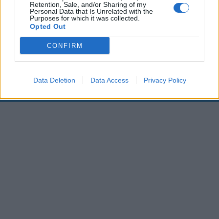
Retention, Sale, and/or Sharing of my
Personal Data that Is Unrelated with the
00:00
01:16
Purposes for which it was collected.
Opted Out
Leonardo Maria Del Vecchio dall'ex compagna
CONFIRM
in ospedale. Le dichiarazioni ai giornalisti
Data Deletion
Data Access
Privacy Policy