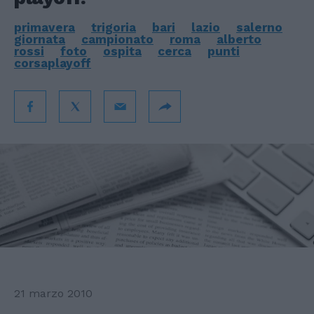
primavera
trigoria
bari
lazio
salerno
giornata
campionato
roma
alberto
rossi
foto
ospita
cerca
punti
corsaplayoff
21 marzo 2010