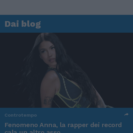
Dai blog
Controtempo
Fenomeno Anna, la rapper dei record
cala un altro asso