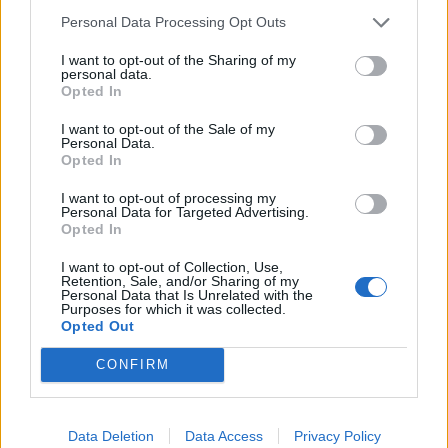
Personal Data Processing Opt Outs
I want to opt-out of the Sharing of my
La reggia di Ulisse esiste ed è a
personal data.
tre piani
Opted In
29/08/2010
I want to opt-out of the Sale of my
Personal Data.
Opted In
I want to opt-out of processing my
A «Ulisse» si vince con il
Personal Data for Targeted Advertising.
coraggio
Opted In
04/04/2010
I want to opt-out of Collection, Use,
Retention, Sale, and/or Sharing of my
Personal Data that Is Unrelated with the
Purposes for which it was collected.
Opted Out
«Ulisse» racconta i Presidenti
americani
CONFIRM
08/11/2009
Data Deletion
Data Access
Privacy Policy