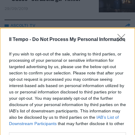
29/09/2019
ASCOLTI TV
Tu sì que vales fa boom ma la
Il Tempo -
Do Not Process My Personal Information
superstar è Alberto Angela
30/09/2018
If you wish to opt-out of the sale, sharing to third parties, or
processing of your personal or sensitive information for
targeted advertising by us, please use the below opt-out
section to confirm your selection. Please note that after your
Ulisse ha 90 anni e continua a
opt-out request is processed you may continue seeing
vagare
interest-based ads based on personal information utilized by
us or personal information disclosed to third parties prior to
31/12/2011
your opt-out. You may separately opt-out of the further
disclosure of your personal information by third parties on the
IAB’s list of downstream participants. This information may
also be disclosed by us to third parties on the
IAB’s List of
La rivincita di «Ulisse»
Downstream Participants
that may further disclose it to other
06/03/2011
third parties.