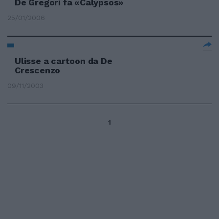
De Gregori fa «Calypsos»
25/01/2006
Ulisse a cartoon da De
Crescenzo
09/11/2003
1