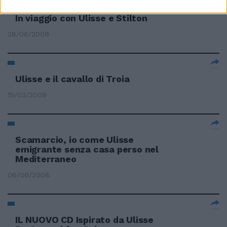
In viaggio con Ulisse e Stilton
28/06/2009
Ulisse e il cavallo di Troia
15/03/2009
Scamarcio, io come Ulisse
emigrante senza casa perso nel
Mediterraneo
06/06/2008
IL NUOVO CD Ispirato da Ulisse