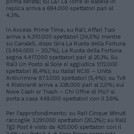
prima serata; su La7 La Torre di Babele in
replica arriva a 694.000 spettatori pari al
4.3%.
In Access Prime Time, su Rai1, Affari Tuoi
arriva a 4.310.000 spettatori (24,5%) mentre
su Canale5, dopo Gira La Ruota della Fortuna
(3.454.000 – 20,7%), La Ruota della Fortuna
segna 4.417.000 spettatori pari al 25,1%. Su
Rai3 Un Posto al Sole si aggiudica 1.112.000
spettatori (6,4%); su Italia1 NCIS – Unità
Anticrimine 973.000 spettatori (5,4%); su Tv8
4 Ristoranti arriva a 338.000 pari al 2,0%; sul
Nove Cash or Trash – Chi Offre di Più? si
porta a casa 449.000 spettatori con il 2.6%.
Per l'approfondimento: su Rai1 Cinque Minuti
raccoglie 3.291.000 spettatori (20,2%); su Rai2
Tg2 Post è visto da 425.000 spettatori con il
2.4%; su Rete4 4 di Sera News conquista