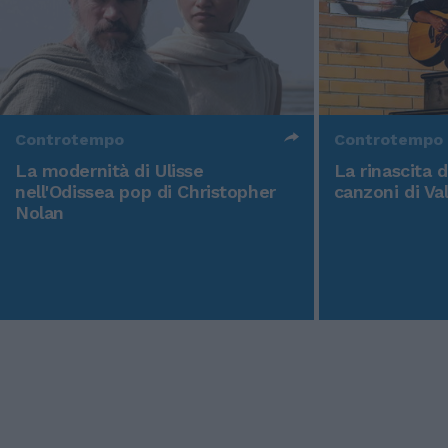
Controtempo
Controtempo
La modernità di Ulisse
La rinascita 
nell'Odissea pop di Christopher
canzoni di Va
Nolan