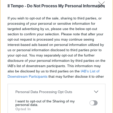
atleti, quando mi tuffai io nella
Senna..."
Il Tempo -
Do Not Process My Personal Information
06/08/2024
If you wish to opt-out of the sale, sharing to third parties, or
processing of your personal or sensitive information for
SCINTILLE IN TV
targeted advertising by us, please use the below opt-out
section to confirm your selection. Please note that after your
Fusani difende il flop olimpico di
opt-out request is processed you may continue seeing
Macron: "Obiettivo politico", e
interest-based ads based on personal information utilized by
Senaldi sbotta
us or personal information disclosed to third parties prior to
05/08/2024
your opt-out. You may separately opt-out of the further
disclosure of your personal information by third parties on the
IAB’s list of downstream participants. This information may
DISASTRO OLIMPICO
also be disclosed by us to third parties on the
IAB’s List of
Nuoto nella Senna, l'allarme dei
Downstream Participants
that may further disclose it to other
medici: gravi infezioni e danni a
third parties.
lungo termine
Personal Data Processing Opt Outs
05/08/2024
I want to opt-out of the Sharing of my
personal data.
SALUTE A RISCHIO
Opted In