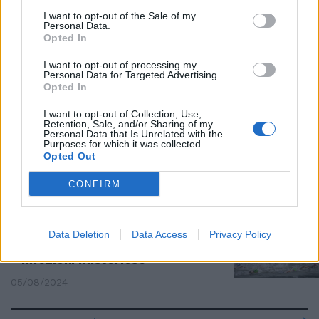
“Azzardo sanitario”.
I want to opt-out of the Sale of my
L’epidemiologo Rezza bastona
Personal Data.
Macron sul nuoto nella Senna
Opted In
05/08/2024
I want to opt-out of processing my
Personal Data for Targeted Advertising.
Opted In
SENNA INQUINATA
I want to opt-out of Collection, Use,
Li hanno fatti nuotare in una
Retention, Sale, and/or Sharing of my
fogna: Salvini si schiera con gli
Personal Data that Is Unrelated with the
Purposes for which it was collected.
atleti
Opted Out
05/08/2024
CONFIRM
PARIGI 2024
La Senna inquinata continua a
Data Deletion
Data Access
Privacy Policy
mietere vittima: valanga di
infezioni misteriose
05/08/2024