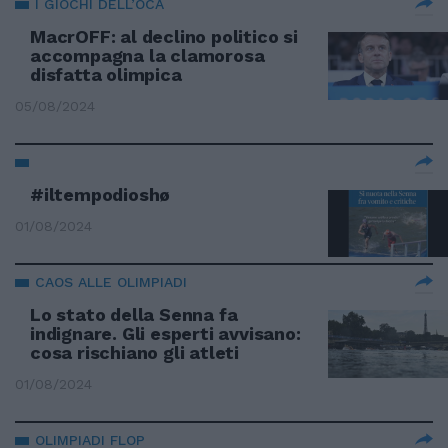
I GIOCHI DELL’OCA
MacrOFF: al declino politico si
accompagna la clamorosa
disfatta olimpica
05/08/2024
#iltempodioshø
01/08/2024
CAOS ALLE OLIMPIADI
Lo stato della Senna fa
indignare. Gli esperti avvisano:
cosa rischiano gli atleti
01/08/2024
OLIMPIADI FLOP