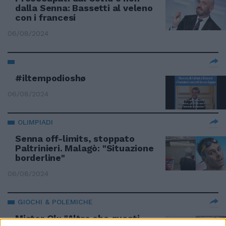
dalla Senna: Bassetti al veleno
con i francesi
06/08/2024
#iltempodioshø
06/08/2024
OLIMPIADI
Senna off-limits, stoppato
Paltrinieri. Malagò: "Situazione
borderline"
06/08/2024
GIOCHI & POLEMICHE
Mister Ok: "Altro che questi