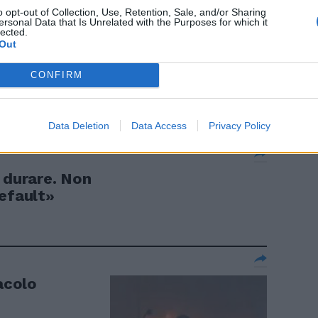
o opt-out of Collection, Use, Retention, Sale, and/or Sharing
ersonal Data that Is Unrelated with the Purposes for which it
lected.
Out
iritto e
CONFIRM
Data Deletion
Data Access
Privacy Policy
 durare. Non
default»
racolo