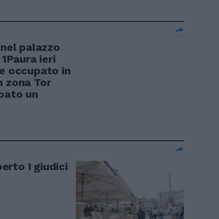
el palazzo
 1Paura ieri
le occupato in
n zona Tor
pato un
perto I giudici