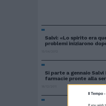
Salvi: «Lo spirito era que
problemi iniziarono dopo
15/04/2012
Si parte a gennaio Salvi i
farmacie pronte alla se
18/12/2011
Il Tempo 
If you wish 