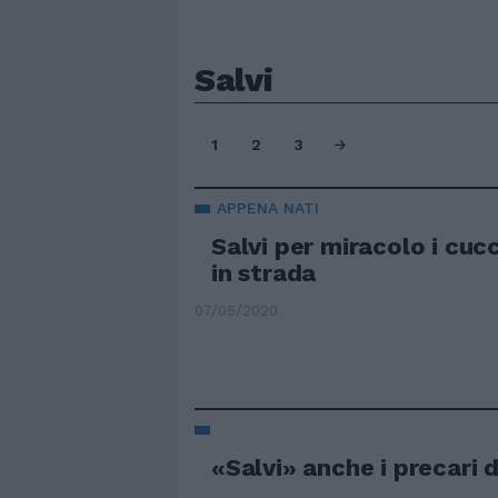
Salvi
1
2
3
APPENA NATI
Salvi per miracolo i cucc
in strada
07/05/2020
«Salvi» anche i precari 