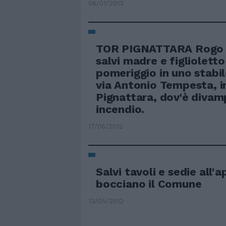
06/01/2013
TOR PIGNATTARA Rogo n
salvi madre e figlioletto
pomeriggio in uno stabi
via Antonio Tempesta, i
Pignattara, dov'è divam
incendio.
17/06/2012
Salvi tavoli e sedie all'a
bocciano il Comune
13/05/2012