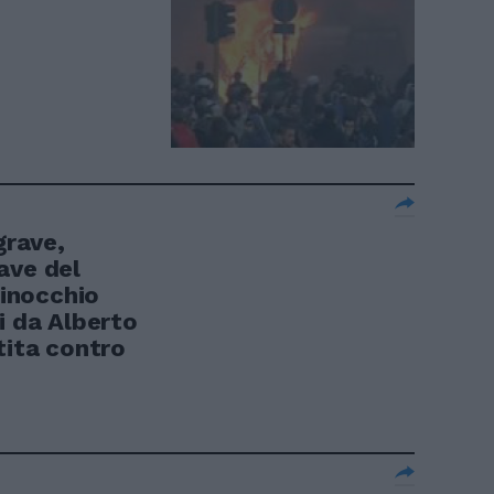
rave,
ave del
ginocchio
i da Alberto
tita contro