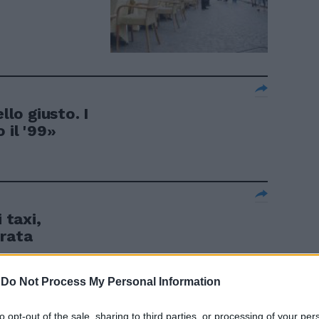
llo giusto. I
 il '99»
 taxi,
rrata
-
Do Not Process My Personal Information
to opt-out of the sale, sharing to third parties, or processing of your per