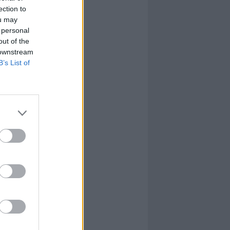
ection to
ou may
 personal
out of the
 downstream
B’s List of