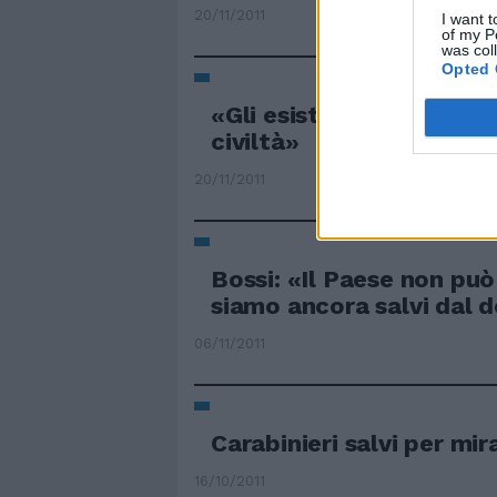
20/11/2011
I want t
of my P
was col
Opted 
«Gli esistenti salvi per d
civiltà»
20/11/2011
Bossi: «Il Paese non può
siamo ancora salvi dal 
06/11/2011
Carabinieri salvi per mi
16/10/2011