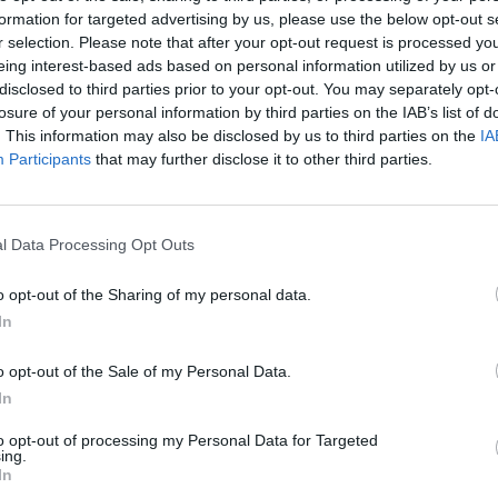
a della Crusca
formation for targeted advertising by us, please use the below opt-out s
r selection. Please note that after your opt-out request is processed y
eing interest-based ads based on personal information utilized by us or
disclosed to third parties prior to your opt-out. You may separately opt-
losure of your personal information by third parties on the IAB’s list of
. This information may also be disclosed by us to third parties on the
IA
vertiamoci
Participants
that may further disclose it to other third parties.
l Data Processing Opt Outs
 Salvi i posti
o opt-out of the Sharing of my personal data.
In
o opt-out of the Sale of my Personal Data.
In
to opt-out of processing my Personal Data for Targeted
 i servizi
ing.
In