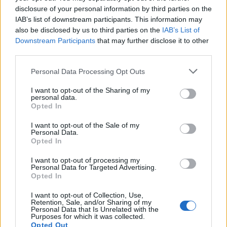
fino a tre volte il minimo, cioè non superiori a
disclosure of your personal information by third parties on the
1.402.29 euro al mese, per le quali resta
IAB’s list of downstream participants. This information may
l'indicizzazione al 100%, che invece scende al
also be disclosed by us to third parties on the
IAB’s List of
70% sulle pensioni fra 3 e 5 volte il minimo
Downstream Participants
that may further disclose it to other
(non superiori a 2.337,15 euro). Nessun
third parties.
adeguamento invece per gli importi maggiori.
Dal 2013 ci vorranno 3 mesi in più per
Personal Data Processing Opt Outs
ottenere il pensionamento di vecchiaia, dal
I want to opt-out of the Sharing of my
2016 al 2030 ne serviranno 4, dal 2030 al
personal data.
2050 si scende di nuovo a 3 mesi. Per coloro
Opted In
che maturano 40 anni di contributi si parte
I want to opt-out of the Sale of my
invece già l'anno prossimo quando la
Personal Data.
decorrenza del pensionamento verrà
Opted In
posticipata di un mese. Il posticipo è di due
I want to opt-out of processing my
mesi per coloro che maturano il requisito nel
Personal Data for Targeted Advertising.
2013 e di 3 mesi se i 40 anni di contributi si
Opted In
raggiungono a decorrere dal primo gennaio
I want to opt-out of Collection, Use,
2014. Tutto resta invariato per chi matura il
Retention, Sale, and/or Sharing of my
requisito entro il 2011.
Personal Data that Is Unrelated with the
Purposes for which it was collected.
Opted Out