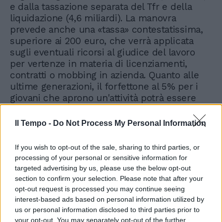
e dalla tassazione separata del Tfr e della
liquidazione (4,6 miliardi). La manovra
prevede anche una «tassa» contestatissima,
superiore ai 200 euro, che verrà applicata
sugli eventuali ricorsi al giudice del lavoro
per vertenze in materia di licenziamenti,
contratti o mobbing in azienda. Quanto alle
ultime generazioni, il forfettone al 5% per i
giovani che aprono un'attività potrà essere
utilizzato fino al 35esimo anno di età senza il
vincolo dei quattro anni di durata. PENSIONI
Il Tempo -
Do Not Process My Personal Information
Sulle pensioni più ricche scatta, dal 1° agosto
e fino al 31 dicembre 2014, un prelievo
If you wish to opt-out of the sale, sharing to third parties, or
straordinario: del 5% sugli importi superiori a
processing of your personal or sensitive information for
90 mila euro lordi l'anno e fino a 150 mila
targeted advertising by us, please use the below opt-out
euro, del 10% per la parte eventualmente
section to confirm your selection. Please note that after your
eccedente. Infine viene limitato per gli anni
opt-out request is processed you may continue seeing
2012 e 2013 l'adeguamento degli assegni al
interest-based ads based on personal information utilized by
us or personal information disclosed to third parties prior to
costo della vita. Si salvano solo le pensioni
your opt-out. You may separately opt-out of the further