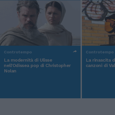
Controtempo
Controtempo
La modernità di Ulisse
La rinascita 
nell'Odissea pop di Christopher
canzoni di Va
Nolan