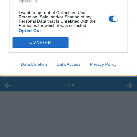
Opted In
I want to opt-out of Collection, Use,
Retention, Sale, and/or Sharing of my
Personal Data that Is Unrelated with the
Purposes for which it was collected.
Opted Out
00:00
01:16
CONFIRM
Leonardo Maria Del Vecchio dall'ex compagna
in ospedale. Le dichiarazioni ai giornalisti
Data Deletion
Data Access
Privacy Policy