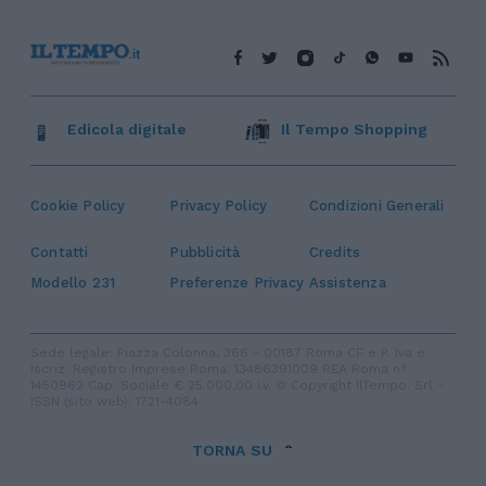
Edicola digitale
Il Tempo Shopping
Cookie Policy
Privacy Policy
Condizioni Generali
Contatti
Pubblicità
Credits
Modello 231
Preferenze Privacy
Assistenza
Sede legale: Piazza Colonna, 366 - 00187 Roma CF e P. Iva e
Iscriz. Registro Imprese Roma: 13486391009 REA Roma n°
1450962 Cap. Sociale € 25.000,00 i.v. © Copyright IlTempo. Srl -
ISSN (sito web): 1721-4084
TORNA SU