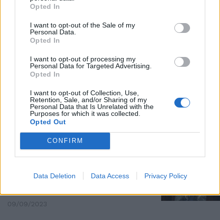
Opted In
Landini è il vero capo della
sinistra: no alle riforme e
I want to opt-out of the Sale of my
Personal Data.
all’invio di armi
Opted In
08/10/2023
I want to opt-out of processing my
Personal Data for Targeted Advertising.
Opted In
TORINO
Basta giochi di Palazzo, Meloni
I want to opt-out of Collection, Use,
Retention, Sale, and/or Sharing of my
annuncia le riforme anti-
Personal Data that Is Unrelated with the
ribaltone
Purposes for which it was collected.
Opted Out
03/10/2023
CONFIRM
MINISTRO
Sbarramento sotto il 4% in
Data Deletion
Data Access
Privacy Policy
cambio delle riforme: Ciriani
spiazza Calenda e Renzi
09/09/2023