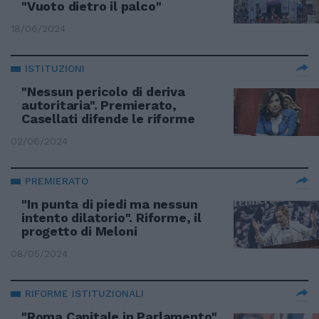
"Vuoto dietro il palco"
18/06/2024
ISTITUZIONI
"Nessun pericolo di deriva
autoritaria". Premierato,
Casellati difende le riforme
02/06/2024
PREMIERATO
"In punta di piedi ma nessun
intento dilatorio". Riforme, il
progetto di Meloni
08/05/2024
RIFORME ISTITUZIONALI
"Roma Capitale in Parlamento".