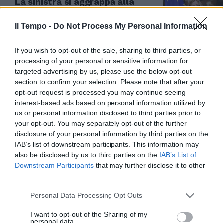
La sinistra si aggrappa alla
Germania per la contro-
proposta sul premierato
Il Tempo -
Do Not Process My Personal Information
06/11/2023
If you wish to opt-out of the sale, sharing to third parties, or
processing of your personal or sensitive information for
RIFORME
targeted advertising by us, please use the below opt-out
Premierato in Consiglio dei
section to confirm your selection. Please note that after your
ministri. Meloni: "Avanti insieme
opt-out request is processed you may continue seeing
all'autonomia"
interest-based ads based on personal information utilized by
us or personal information disclosed to third parties prior to
02/11/2023
your opt-out. You may separately opt-out of the further
disclosure of your personal information by third parties on the
RIFORME
IAB’s list of downstream participants. This information may
also be disclosed by us to third parties on the
IAB’s List of
Strada per il premierato e addio
Downstream Participants
that may further disclose it to other
ai senatori a vita: la bozza del
third parties.
ddl costituzionale
02/11/2023
Personal Data Processing Opt Outs
I want to opt-out of the Sharing of my
personal data.
CORTEO CGIL