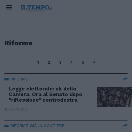
Riforme
1
2
3
4
5
RIFORME
Legge elettorale: ok della
Camera. Ora al Senato dopo
"riflessione" centrodestra
16/07/2026
RIFORME GIÀ IN CANTIERE