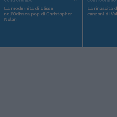
Controtempo
Controtempo
La modernità di Ulisse
La rinascita 
nell'Odissea pop di Christopher
canzoni di Va
Nolan