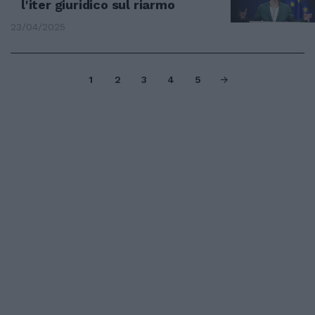
l'iter giuridico sul riarmo
23/04/2025
1
2
3
4
5