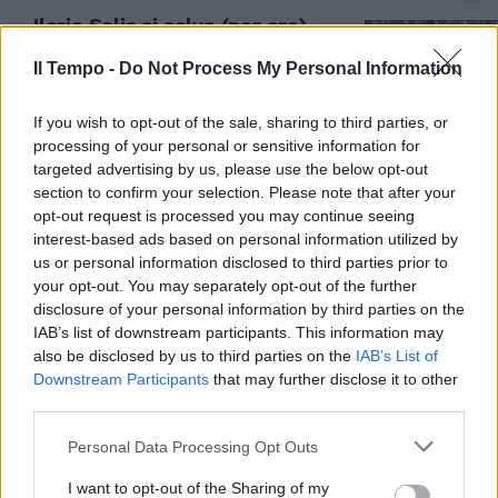
Ilaria Salis si salva (per ora)
sulla revoca dell’immunità.
Franchi tiratori nel Ppe
Il Tempo -
Do Not Process My Personal Information
23/09/2025
If you wish to opt-out of the sale, sharing to third parties, or
processing of your personal or sensitive information for
IL GIORNO DEL GIUDIZIO
targeted advertising by us, please use the below opt-out
section to confirm your selection. Please note that after your
Al voto oggi la relazione che
opt-out request is processed you may continue seeing
inchioda Salis. “Ecco i motivi per
interest-based ads based on personal information utilized by
cui le va tolta l’immunità”
us or personal information disclosed to third parties prior to
23/09/2025
your opt-out. You may separately opt-out of the further
disclosure of your personal information by third parties on the
IAB’s list of downstream participants. This information may
VOTO A BRUXELLES
also be disclosed by us to third parties on the
IAB’s List of
Il pianto di Ilaria Salis. Immunità,
Downstream Participants
that may further disclose it to other
così chiede ai colleghi di essere
third parties.
salvata
Personal Data Processing Opt Outs
17/09/2025
I want to opt-out of the Sharing of my