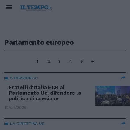
Parlamento europeo
1
2
3
4
5
STRASBURGO
Fratelli d'Italia ECR al
Parlamento Ue: difendere la
politica di coesione
10/07/2026
LA DIRETTIVA UE