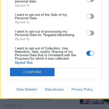
personal data.
PARLAMENTO EUROPEO
Opted In
Ilaria Salis trema, fissato il
I want to opt-out of the Sale of my
giorno del giudizio: quando si
Personal Data.
vota sull'immunità
Opted In
16/09/2025
I want to opt-out of processing my
Personal Data for Targeted Advertising.
Opted In
LA POLEMICA
I want to opt-out of Collection, Use,
Il Parlamento europeo nega il
Retention, Sale, and/or Sharing of my
minuto di silenzio per Kirk.
Personal Data that Is Unrelated with the
Purposes for which it was collected.
Sardone: "Ennesimo oltraggio"
Opted Out
11/09/2025
CONFIRM
REVOCA DELL’IMMUNITÀ
La Salis per ora si salva e può
Data Deletion
Data Access
Privacy Policy
continuare ad occupare lo
scranno di Bruxelles
17/06/2025