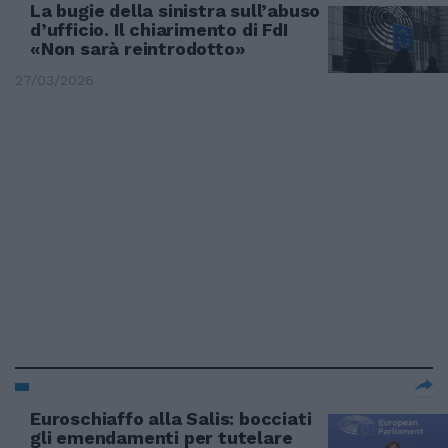
La bugie della sinistra sull’abuso
d’ufficio. Il chiarimento di FdI
«Non sarà reintrodotto»
27/03/2026
Euroschiaffo alla Salis: bocciati
gli emendamenti per tutelare