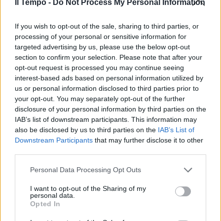
deteriorato: le accuse che l’Ungheria muove
Il Tempo -
Do Not Process My Personal Information
a Salis - lesioni lievi e l’appartenenza a
un’organizzazione terroristica antifascista,
If you wish to opt-out of the sale, sharing to third parties, or
designazione avvenuta solo dopo i presunti
processing of your personal or sensitive information for
targeted advertising by us, please use the below opt-out
fatti per aggravare la sua posizione - sono il
section to confirm your selection. Please note that after your
riflesso di una giustizia che da tempo non
opt-out request is processed you may continue seeing
risponde più agli standard europei».
interest-based ads based on personal information utilized by
us or personal information disclosed to third parties prior to
your opt-out. You may separately opt-out of the further
disclosure of your personal information by third parties on the
IAB’s list of downstream participants. This information may
also be disclosed by us to third parties on the
IAB’s List of
Downstream Participants
that may further disclose it to other
third parties.
Personal Data Processing Opt Outs
I want to opt-out of the Sharing of my
personal data.
Opted In