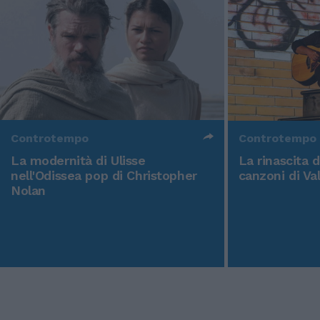
Controtempo
Controtempo
La modernità di Ulisse
La rinascita 
nell'Odissea pop di Christopher
canzoni di Va
Nolan