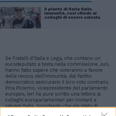
Il pianto di Ilaria Salis.
Immunità, così chiede ai
colleghi di essere salvata
Se Fratelli d’Italia e Lega, che contano un
eurodeputato a testa nella commissione Juri,
hanno fatto sapere che voteranno a favore
della revoca dell’immunità, dal Partito
democratico assicurano il loro voto contrario.
Pina Picierno, vicepresidente del parlamento
europeo, ieri ha pure scritto una lettera ai
colleghi europarlamentari per invitarli a
salvare Salis, ricordando che «lo stato di
diritto in Ungheria si è progressivamente