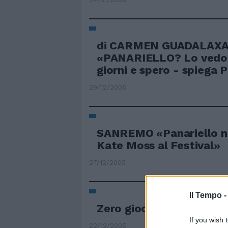
di CARMEN GUADALAX
«PANARIELLO? Lo vedo 
giorni e spero - spiega Pa
29/12/2005
SANREMO «Panariello no
Kate Moss al Festival»
27/12/2005
Il Tempo 
Zero giocherà con Panar
If you wish 
22/12/2005