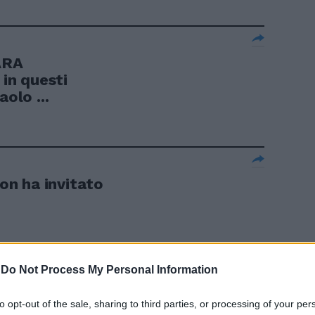
ARA
in questi
olo ...
n ha invitato
-
Do Not Process My Personal Information
iello
to opt-out of the sale, sharing to third parties, or processing of your per