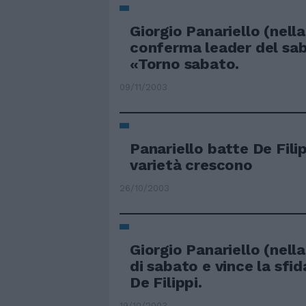
Giorgio Panariello (nella
conferma leader del sab
«Torno sabato.
09/11/2003
Panariello batte De Fili
varietà crescono
26/10/2003
Giorgio Panariello (nell
di sabato e vince la sfi
De Filippi.
19/10/2003