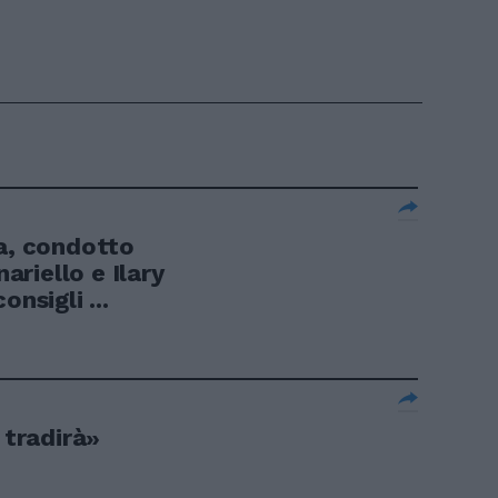
ra, condotto
riello e Ilary
nsigli ...
 tradirà»