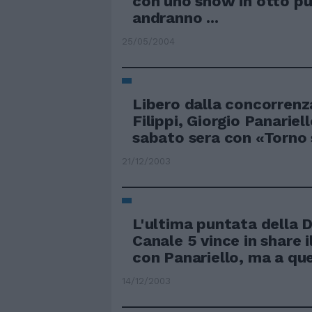
con uno show in otto p
andranno ...
25/05/2004
Libero dalla concorrenz
Filippi, Giorgio Panariel
sabato sera con «Torno
21/12/2003
L'ultima puntata della D
Canale 5 vince in share 
con Panariello, ma a que
14/12/2003