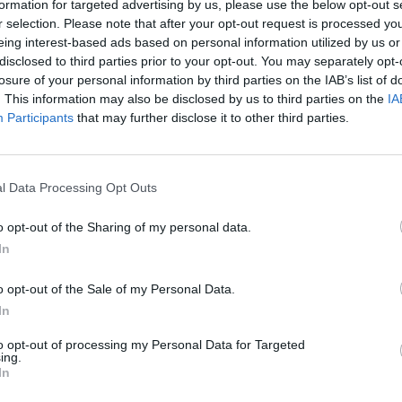
formation for targeted advertising by us, please use the below opt-out s
r selection. Please note that after your opt-out request is processed y
eing interest-based ads based on personal information utilized by us or
disclosed to third parties prior to your opt-out. You may separately opt-
Voglio tante
losure of your personal information by third parties on the IAB’s list of
. This information may also be disclosed by us to third parties on the
IA
Participants
that may further disclose it to other third parties.
l Data Processing Opt Outs
lazione di
a Sanremo»
o opt-out of the Sharing of my personal data.
In
o opt-out of the Sale of my Personal Data.
In
o conduttore e
to opt-out of processing my Personal Data for Targeted
ing.
estival
In