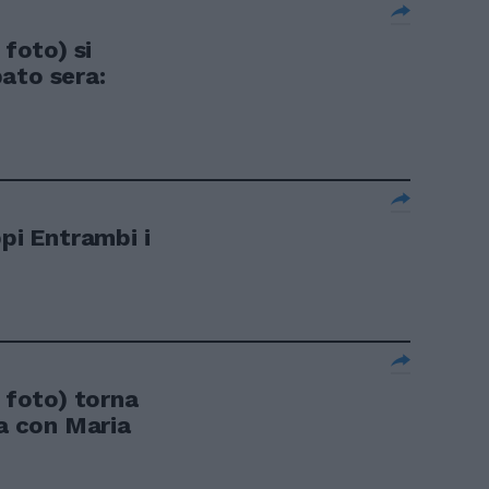
 foto) si
ato sera:
ppi Entrambi i
a foto) torna
da con Maria