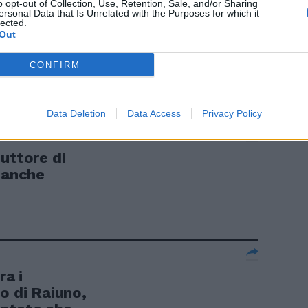
o opt-out of Collection, Use, Retention, Sale, and/or Sharing
ersonal Data that Is Unrelated with the Purposes for which it
lected.
Out
stivo sul
CONFIRM
Data Deletion
Data Access
Privacy Policy
uttore di
i anche
ra i
o di Raiuno,