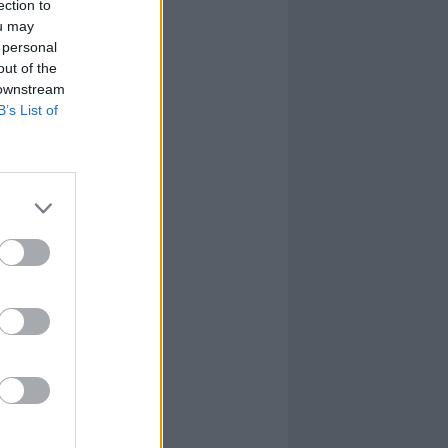
ection to
ou may
 personal
out of the
 downstream
B’s List of