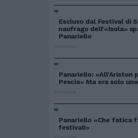
Escluso dal Festival di 
naufrago dell'«Isola» sp
Panariello
10/01/2006
Panariello: «All'Ariston p
Pescia» Ma era solo un
07/01/2006
Panariello «Che fatica fa
festival!»
04/01/2006