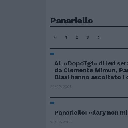
Panariello
1
2
3
AL «DopoTg1» di ieri se
da Clemente Mimun, Pana
Blasi hanno ascoltato i co
24/02/2006
Panariello: «Ilary non mi
20/02/2006