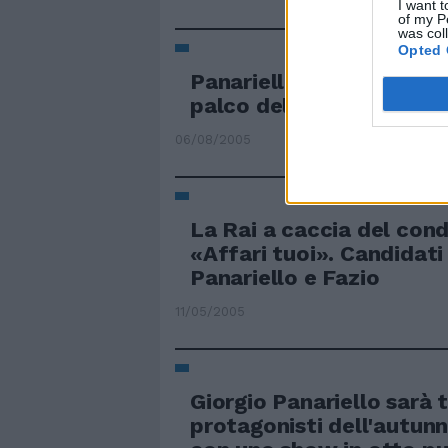
I want t
of my P
was col
Opted 
Panariello, unico show e
palco della Capannina
06/08/2005
La Rai a caccia del cond
«Affari tuoi». Candidat
Panariello e Fazio
11/05/2005
Giorgio Panariello sarà t
protagonisti dell'autunn