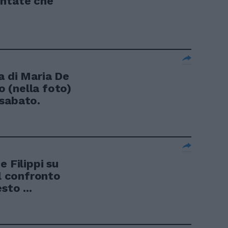
untate che
a di Maria De
lo (nella foto)
 sabato.
e Filippi su
il confronto
sto ...