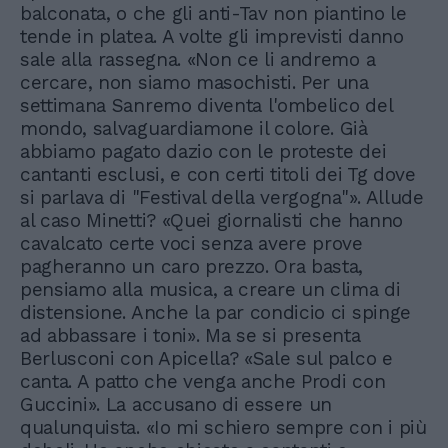
balconata, o che gli anti-Tav non piantino le
tende in platea. A volte gli imprevisti danno
sale alla rassegna. «Non ce li andremo a
cercare, non siamo masochisti. Per una
settimana Sanremo diventa l'ombelico del
mondo, salvaguardiamone il colore. Già
abbiamo pagato dazio con le proteste dei
cantanti esclusi, e con certi titoli dei Tg dove
si parlava di "Festival della vergogna"». Allude
al caso Minetti? «Quei giornalisti che hanno
cavalcato certe voci senza avere prove
pagheranno un caro prezzo. Ora basta,
pensiamo alla musica, a creare un clima di
distensione. Anche la par condicio ci spinge
ad abbassare i toni». Ma se si presenta
Berlusconi con Apicella? «Sale sul palco e
canta. A patto che venga anche Prodi con
Guccini». La accusano di essere un
qualunquista. «Io mi schiero sempre con i più