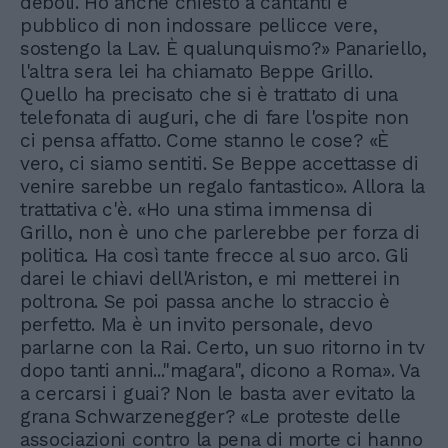
deboli. Ho anche chiesto a cantanti e
pubblico di non indossare pellicce vere,
sostengo la Lav. È qualunquismo?» Panariello,
l'altra sera lei ha chiamato Beppe Grillo.
Quello ha precisato che si è trattato di una
telefonata di auguri, che di fare l'ospite non
ci pensa affatto. Come stanno le cose? «È
vero, ci siamo sentiti. Se Beppe accettasse di
venire sarebbe un regalo fantastico». Allora la
trattativa c'è. «Ho una stima immensa di
Grillo, non è uno che parlerebbe per forza di
politica. Ha così tante frecce al suo arco. Gli
darei le chiavi dell'Ariston, e mi metterei in
poltrona. Se poi passa anche lo straccio è
perfetto. Ma è un invito personale, devo
parlarne con la Rai. Certo, un suo ritorno in tv
dopo tanti anni..."magara", dicono a Roma». Va
a cercarsi i guai? Non le basta aver evitato la
grana Schwarzenegger? «Le proteste delle
associazioni contro la pena di morte ci hanno