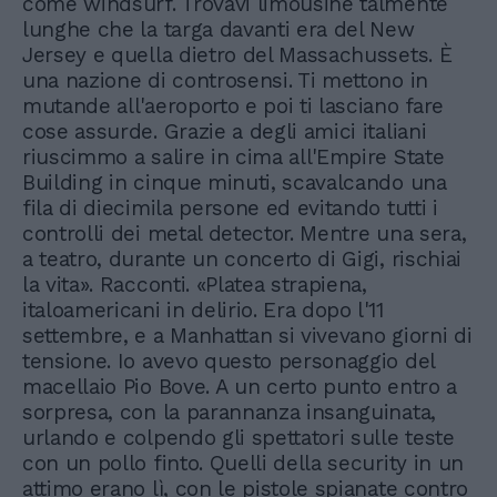
come windsurf. Trovavi limousine talmente
lunghe che la targa davanti era del New
Jersey e quella dietro del Massachussets. È
una nazione di controsensi. Ti mettono in
mutande all'aeroporto e poi ti lasciano fare
cose assurde. Grazie a degli amici italiani
riuscimmo a salire in cima all'Empire State
Building in cinque minuti, scavalcando una
fila di diecimila persone ed evitando tutti i
controlli dei metal detector. Mentre una sera,
a teatro, durante un concerto di Gigi, rischiai
la vita». Racconti. «Platea strapiena,
italoamericani in delirio. Era dopo l'11
settembre, e a Manhattan si vivevano giorni di
tensione. Io avevo questo personaggio del
macellaio Pio Bove. A un certo punto entro a
sorpresa, con la parannanza insanguinata,
urlando e colpendo gli spettatori sulle teste
con un pollo finto. Quelli della security in un
attimo erano lì, con le pistole spianate contro