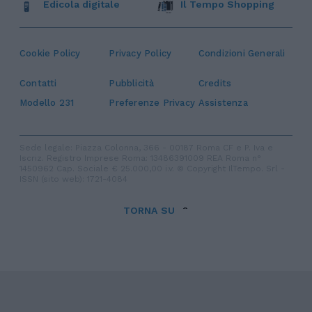
Edicola digitale
Il Tempo Shopping
Cookie Policy
Privacy Policy
Condizioni Generali
Contatti
Pubblicità
Credits
Modello 231
Preferenze Privacy
Assistenza
Sede legale: Piazza Colonna, 366 - 00187 Roma CF e P. Iva e
Iscriz. Registro Imprese Roma: 13486391009 REA Roma n°
1450962 Cap. Sociale € 25.000,00 i.v. © Copyright IlTempo. Srl -
ISSN (sito web): 1721-4084
TORNA SU