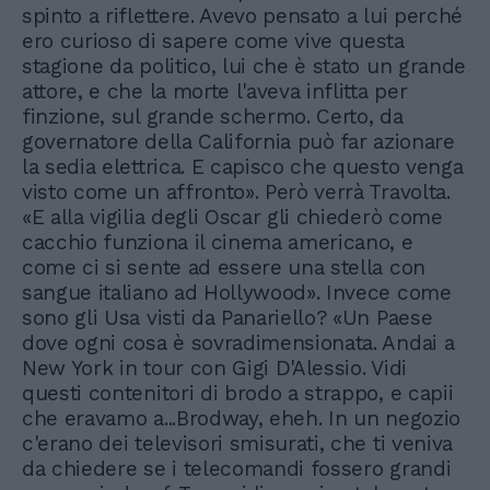
spinto a riflettere. Avevo pensato a lui perché
ero curioso di sapere come vive questa
stagione da politico, lui che è stato un grande
attore, e che la morte l'aveva inflitta per
finzione, sul grande schermo. Certo, da
governatore della California può far azionare
la sedia elettrica. E capisco che questo venga
visto come un affronto». Però verrà Travolta.
«E alla vigilia degli Oscar gli chiederò come
cacchio funziona il cinema americano, e
come ci si sente ad essere una stella con
sangue italiano ad Hollywood». Invece come
sono gli Usa visti da Panariello? «Un Paese
dove ogni cosa è sovradimensionata. Andai a
New York in tour con Gigi D'Alessio. Vidi
questi contenitori di brodo a strappo, e capii
che eravamo a...Brodway, eheh. In un negozio
c'erano dei televisori smisurati, che ti veniva
da chiedere se i telecomandi fossero grandi