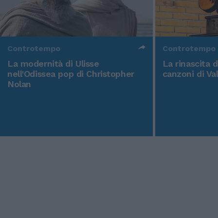
Controtempo
Controtempo
La modernità di Ulisse
La rinascita 
nell'Odissea pop di Christopher
canzoni di Va
Nolan