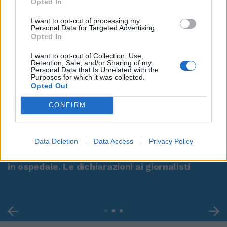
Opted In
I want to opt-out of processing my
Personal Data for Targeted Advertising.
Opted In
I want to opt-out of Collection, Use,
Retention, Sale, and/or Sharing of my
Personal Data that Is Unrelated with the
Purposes for which it was collected.
Opted Out
CONFIRM
00:00
01:16
Data Deletion
Data Access
Privacy Policy
Leonardo Maria Del Vecchio dall'ex compagna
in ospedale. Le dichiarazioni ai giornalisti