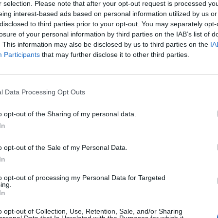
r selection. Please note that after your opt-out request is processed y
eing interest-based ads based on personal information utilized by us or
disclosed to third parties prior to your opt-out. You may separately opt-
losure of your personal information by third parties on the IAB’s list of
. This information may also be disclosed by us to third parties on the
IA
Participants
that may further disclose it to other third parties.
Le
da
l Data Processing Opt Outs
Rudy Giuliani a Come States?
Le
Trump, Meloni e la strategia
o opt-out of the Sharing of my personal data.
americana
In
o opt-out of the Sale of my Personal Data.
In
to opt-out of processing my Personal Data for Targeted
ing.
In
o opt-out of Collection, Use, Retention, Sale, and/or Sharing
ersonal Data that Is Unrelated with the Purposes for which it