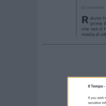
22 dicembre
R
aiuno h
prime t
che non ti 
media di ott
Il Tempo 
If you wish 
sensitive in