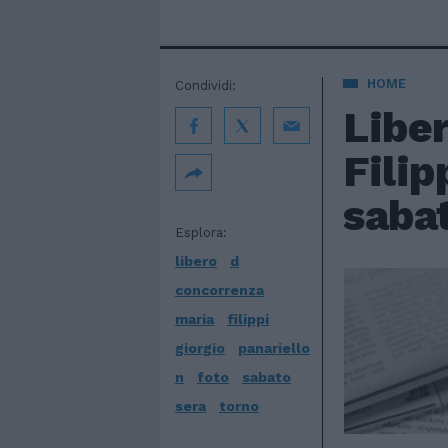
HOME
Condividi:
Liber
Filip
sabat
Esplora:
libero
d
concorrenza
maria
filippi
giorgio
panariello
n
foto
sabato
sera
torno