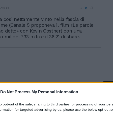
a
a
 2003
a
a così nettamente vinto nella fascia di
ime (Canale 5 proponeva il film «Le parole
ho detto» con Kevin Costner) con una
o milioni 733 mila e il 36.21 di share.
In 
-
Do Not Process My Personal Information
to opt-out of the sale, sharing to third parties, or processing of your per
formation for targeted advertising by us, please use the below opt-out s