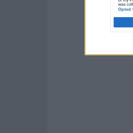
was col
Opted 