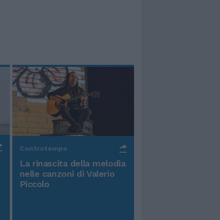
Controtempo
La rinascita della melodia
nelle canzoni di Valerio
Piccolo