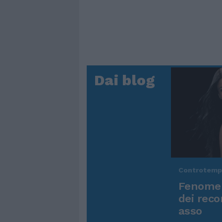
Dai blog
Controtem
Fenomen
dei reco
asso