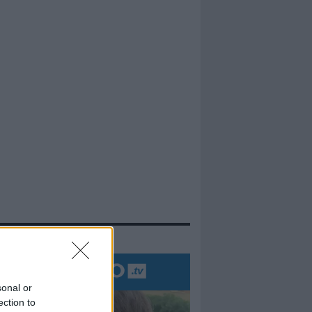
evidenza
sonal or
ection to