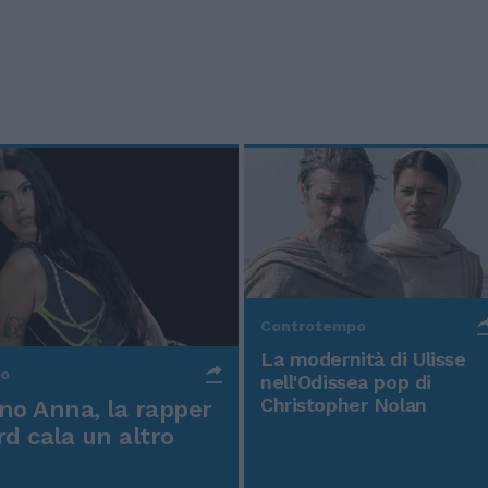
Controtempo
La modernità di Ulisse
po
nell'Odissea pop di
Christopher Nolan
o Anna, la rapper
rd cala un altro