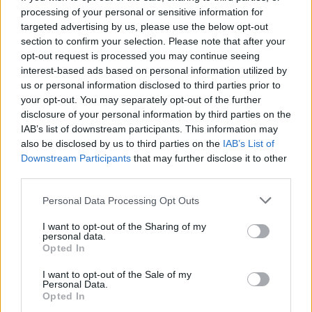
ai domiciliari
processing of your personal or sensitive information for
07/07/2019
targeted advertising by us, please use the below opt-out
section to confirm your selection. Please note that after your
opt-out request is processed you may continue seeing
CASO STADIO
interest-based ads based on personal information utilized by
De Vito dal carcere scrive alla
us or personal information disclosed to third parties prior to
Raggi: "Non mi dimetto da
your opt-out. You may separately opt-out of the further
presidente"
disclosure of your personal information by third parties on the
IAB’s list of downstream participants. This information may
28/04/2019
also be disclosed by us to third parties on the
IAB’s List of
Downstream Participants
that may further disclose it to other
third parties.
STADIO DELLA ROMA
De Vito resta in carcere Il
Personal Data Processing Opt Outs
Riesame respinge il ricorso
I want to opt-out of the Sharing of my
07/04/2019
personal data.
Opted In
L'INCHIESTA
I want to opt-out of the Sale of my
Personal Data.
De Vito controllava la giunta
Opted In
Raggi