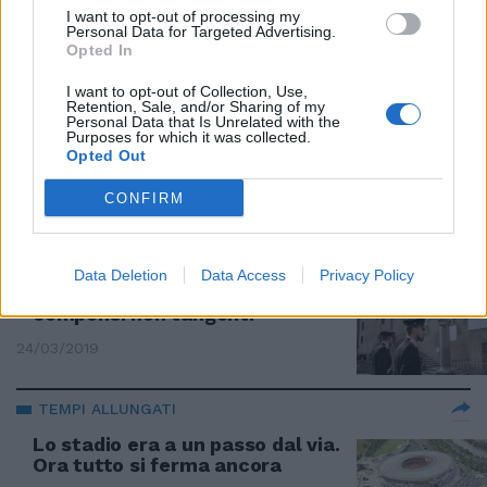
I want to opt-out of processing my
07/04/2019
Personal Data for Targeted Advertising.
Opted In
L'INTERCETTAZIONE
I want to opt-out of Collection, Use,
Retention, Sale, and/or Sharing of my
La soffiata della cricca M5s:
Personal Data that Is Unrelated with the
Purposes for which it was collected.
"Conte prepara una patrimoniale
Opted Out
sulla casa"
31/03/2019
CONFIRM
STADIO DELLA ROMA E ARRESTI
Data Deletion
Data Access
Privacy Policy
Mezzacapo si difende: "Erano
compensi non tangenti"
24/03/2019
TEMPI ALLUNGATI
Lo stadio era a un passo dal via.
Ora tutto si ferma ancora