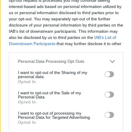
opt-out request is processed you may continue seeing
Montagnier è morto. Fine del
interest-based ads based on personal information utilized by
giallo, spuntano le prove: "Se n'è
us or personal information disclosed to third parties prior to
andato in pace"
your opt-out. You may separately opt-out of the further
disclosure of your personal information by third parties on the
10/02/2022
IAB’s list of downstream participants. This information may
also be disclosed by us to third parties on the
IAB’s List of
MISTERO IN FRANCIA
Downstream Participants
that may further disclose it to other
third parties.
Giallo sulla morte di Montagnier,
cos'è successo al Premio Nobel
Personal Data Processing Opt Outs
09/02/2022
I want to opt-out of the Sharing of my
personal data.
Opted In
SCONTRO SUL VACCINO
"La terza dose provoca l'Aids", il
I want to opt-out of the Sale of my
Personal Data.
falso Montagnier incendia i
Opted In
social
04/02/2022
I want to opt-out of processing my
Personal Data for Targeted Advertising.
Opted In
“CAUSANO MALATTIE NEUORDEGENERATIVE”