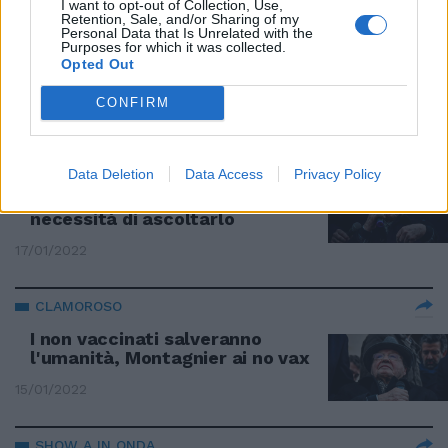
I want to opt-out of Collection, Use,
Retention, Sale, and/or Sharing of my
Pregliasco va all’attacco di Luc
Personal Data that Is Unrelated with the
Montagnier: sui vaccini dice
Purposes for which it was collected.
cose senza base scientifica
Opted Out
20/01/2022
CONFIRM
PROPAGANDA
Data Deletion
Data Access
Privacy Policy
L'accanimento contro
Montagnier dimostra la
necessità di ascoltarlo
17/01/2022
CLAMOROSO
I non vaccinati salveranno
l'umanità, Montagnier ai no vax
15/01/2022
SHOW A IN ONDA