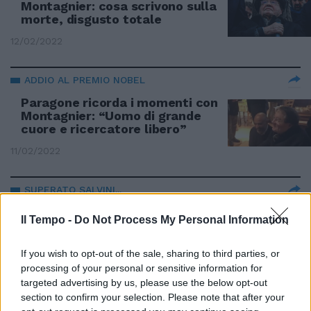
Montagnier: cosa scrivono sulla
morte, disgusto totale
12/02/2022
ADDIO AL PREMIO NOBEL
Paragone ricorda i momenti con
Montagnier: “Uomo di grande
cuore e ricercatore libero”
11/02/2022
SUPERATO SALVINI...
Solo la Meloni ricorda
Il Tempo -
Do Not Process My Personal Information
Montagnier, così conquista il
popolo no-vax
If you wish to opt-out of the sale, sharing to third parties, or
10/02/2022
processing of your personal or sensitive information for
targeted advertising by us, please use the below opt-out
section to confirm your selection. Please note that after your
LUMINARE IDOLO NO VAX