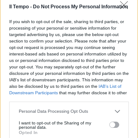
"Per chi ho votato? Nelle ultime
tre elezioni...": Fiorello
Il Tempo -
Do Not Process My Personal Information
scatenato con Chiocci
If you wish to opt-out of the sale, sharing to third parties, or
30/12/2023
processing of your personal or sensitive information for
targeted advertising by us, please use the below opt-out
"STASERA PARLO IO"
section to confirm your selection. Please note that after your
opt-out request is processed you may continue seeing
"Vuoi sapere chi ho votato?",
interest-based ads based on personal information utilized by
Fiorello allo scoperto con
us or personal information disclosed to third parties prior to
Chiocci: l'intervista dopo il Tg1
your opt-out. You may separately opt-out of the further
30/12/2023
disclosure of your personal information by third parties on the
IAB’s list of downstream participants. This information may
also be disclosed by us to third parties on the
IAB’s List of
STERILI POLEMICHE
Downstream Participants
that may further disclose it to other
Attaccano il rinnovato Tg1, ma i
third parties.
risultati sono da record
Personal Data Processing Opt Outs
06/12/2023
I want to opt-out of the Sharing of my
personal data.
INTERVISTA ESCLUSIVA
Opted In