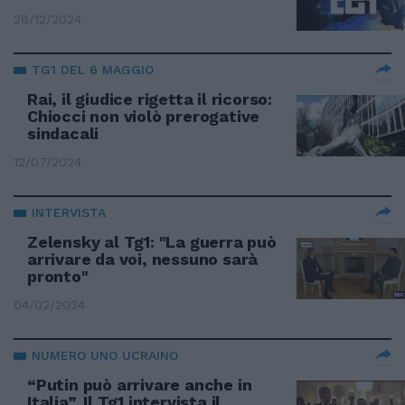
28/12/2024
TG1 DEL 6 MAGGIO
Rai, il giudice rigetta il ricorso:
Chiocci non violò prerogative
sindacali
12/07/2024
INTERVISTA
Zelensky al Tg1: "La guerra può
arrivare da voi, nessuno sarà
pronto"
04/02/2024
NUMERO UNO UCRAINO
“Putin può arrivare anche in
Italia”. Il Tg1 intervista il