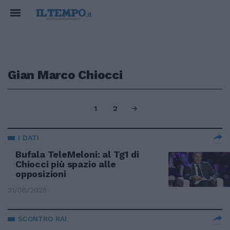
Gian Marco Chiocci
1
2
I DATI
Bufala TeleMeloni: al Tg1 di
Chiocci più spazio alle
opposizioni
31/08/2025
SCONTRO RAI