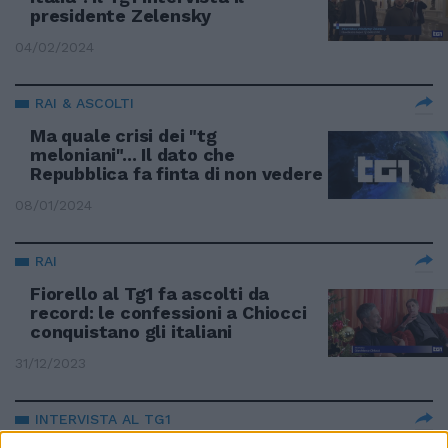
presidente Zelensky
04/02/2024
RAI & ASCOLTI
Ma quale crisi dei "tg
meloniani"... Il dato che
Repubblica fa finta di non vedere
08/01/2024
RAI
Fiorello al Tg1 fa ascolti da
record: le confessioni a Chiocci
conquistano gli italiani
31/12/2023
INTERVISTA AL TG1