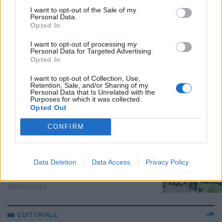
"La guerra è una sconfitta,
I want to opt-out of the Sale of my
servono due Stati". Papa
Personal Data.
Francesco al Tg1
Opted In
01/11/2023
I want to opt-out of processing my
Personal Data for Targeted Advertising.
Opted In
RAI
I want to opt-out of Collection, Use,
La redazione del Tg1 approva il
Retention, Sale, and/or Sharing of my
piano editoriale di Chiocci:
Personal Data that Is Unrelated with the
Purposes for which it was collected.
numeri record
Opted Out
27/07/2023
CONFIRM
VIALE MAZZINI
Chiocci al Tg1 e Preziosi al Tg2.
Data Deletion
Data Access
Privacy Policy
Via libera alle nomine Rai
25/05/2023
EDITORIALE