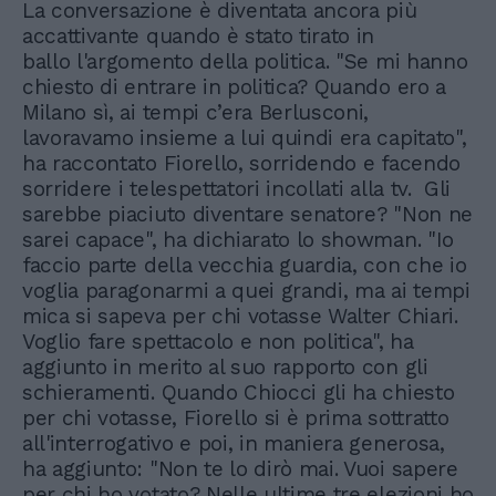
La conversazione è diventata ancora più
accattivante quando è stato tirato in
ballo l'argomento della politica. "Se mi hanno
chiesto di entrare in politica? Quando ero a
Milano sì, ai tempi c’era Berlusconi,
lavoravamo insieme a lui quindi era capitato",
ha raccontato Fiorello, sorridendo e facendo
sorridere i telespettatori incollati alla tv. Gli
sarebbe piaciuto diventare senatore? "Non ne
sarei capace", ha dichiarato lo showman. "Io
faccio parte della vecchia guardia, con che io
voglia paragonarmi a quei grandi, ma ai tempi
mica si sapeva per chi votasse Walter Chiari.
Voglio fare spettacolo e non politica", ha
aggiunto in merito al suo rapporto con gli
schieramenti. Quando Chiocci gli ha chiesto
per chi votasse, Fiorello si è prima sottratto
all'interrogativo e poi, in maniera generosa,
ha aggiunto: "Non te lo dirò mai. Vuoi sapere
per chi ho votato? Nelle ultime tre elezioni ho