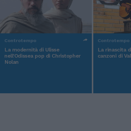
Controtempo
Controtempo
La modernità di Ulisse
La rinascita 
nell'Odissea pop di Christopher
canzoni di Va
Nolan