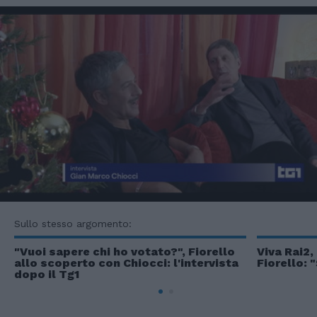
Sullo stesso argomento:
"Vuoi sapere chi ho votato?", Fiorello
Viva Rai2
allo scoperto con Chiocci: l'intervista
Fiorello: "
dopo il Tg1