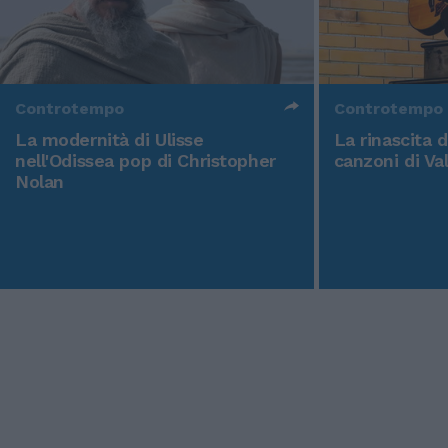
Controtempo
Controtempo
La modernità di Ulisse
La rinascita 
nell'Odissea pop di Christopher
canzoni di Va
Nolan