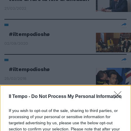
21/03/2022
#iltempodioshø
02/09/2020
#iltempodioshø
25/03/2018
RIDI SU 'STO SARKOZY
Il Tempo -
Do Not Process My Personal Information
Quel francese piccolo piccolo
che ci ha portato solo danni
If you wish to opt-out of the sale, sharing to third parties, or
Ambasciatore russo "Parigi
processing of your personal or sensitive information for
destabilizzò il Mediterraneo"
targeted advertising by us, please use the below opt-out
section to confirm your selection. Please note that after your
25/03/2018