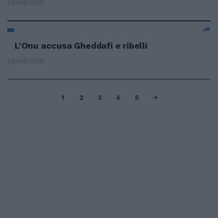
26/06/2011
L'Onu accusa Gheddafi e ribelli
05/06/2011
1
2
3
4
5