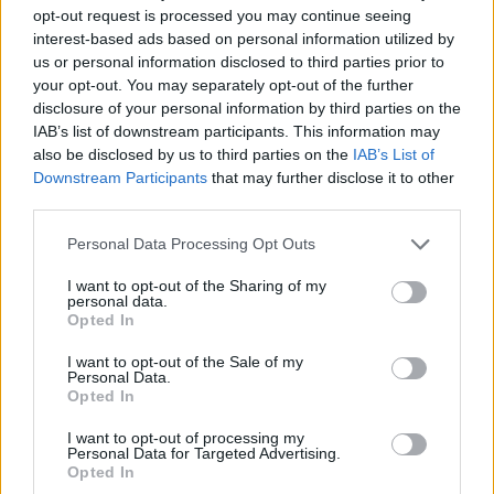
opt-out request is processed you may continue seeing
interest-based ads based on personal information utilized by
ATTENTATO IN LIBIA
us or personal information disclosed to third parties prior to
your opt-out. You may separately opt-out of the further
Autobomba davanti
disclosure of your personal information by third parties on the
all'ambasciata italiana a Tripoli,
IAB’s list of downstream participants. This information may
due morti
also be disclosed by us to third parties on the
IAB’s List of
22/01/2017
Downstream Participants
that may further disclose it to other
third parties.
PAURA AD ALTA QUOTA
Personal Data Processing Opt Outs
Aereo libico dirottato a Malta,
I want to opt-out of the Sharing of my
liberati tutti i passeggeri
personal data.
Opted In
23/12/2016
I want to opt-out of the Sale of my
Personal Data.
Opted In
Da Saddam a Gheddafi Ma c'è chi
I want to opt-out of processing my
si è salvato
Personal Data for Targeted Advertising.
Opted In
03/06/2012