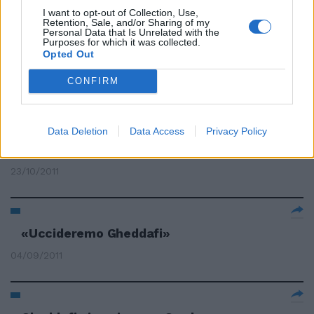
I want to opt-out of Collection, Use,
Retention, Sale, and/or Sharing of my
Personal Data that Is Unrelated with the
Purposes for which it was collected.
Sequestrato il tesoro di
Opted Out
Gheddafi
CONFIRM
31/03/2012
Data Deletion
Data Access
Privacy Policy
Gheddafi diventa come il Che
23/10/2011
«Uccideremo Gheddafi»
04/09/2011