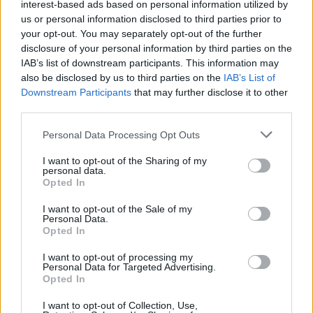
interest-based ads based on personal information utilized by
La "tobin tax" non piace alle
us or personal information disclosed to third parties prior to
Borse
your opt-out. You may separately opt-out of the further
disclosure of your personal information by third parties on the
21/08/2011
IAB’s list of downstream participants. This information may
also be disclosed by us to third parties on the
IAB’s List of
Downstream Participants
that may further disclose it to other
third parties.
Lettera dal passato
Personal Data Processing Opt Outs
14/08/2011
I want to opt-out of the Sharing of my
personal data.
Opted In
Ganso si allontana dal Milan.
I want to opt-out of the Sale of my
Juve su Rossi Casemiro del San
Personal Data.
Paolo conteso da Roma e Inter
Opted In
17/07/2011
I want to opt-out of processing my
Personal Data for Targeted Advertising.
Opted In
I want to opt-out of Collection, Use,
Tremonti: pareggio o Paese