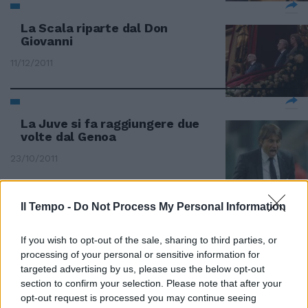
La Scala riparte dal Don
Giovanni
11/12/2011
La Juve si fa raggiungere due
volte dal Genoa
23/10/2011
Il Tempo -
Do Not Process My Personal Information
Merkel e Sarkozy deludono le
Borse Piazza Affari fallisce il
If you wish to opt-out of the sale, sharing to third parties, or
rimbalzo: -0,4%
processing of your personal or sensitive information for
21/08/2011
targeted advertising by us, please use the below opt-out
section to confirm your selection. Please note that after your
opt-out request is processed you may continue seeing