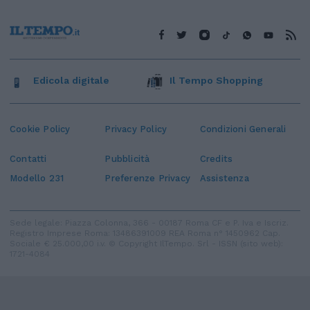
Edicola digitale
Il Tempo Shopping
Cookie Policy
Privacy Policy
Condizioni Generali
Contatti
Pubblicità
Credits
Modello 231
Preferenze Privacy
Assistenza
Sede legale: Piazza Colonna, 366 - 00187 Roma CF e P. Iva e Iscriz.
Registro Imprese Roma: 13486391009 REA Roma n° 1450962 Cap.
Sociale € 25.000,00 i.v. © Copyright IlTempo. Srl - ISSN (sito web):
1721-4084
TORNA SU