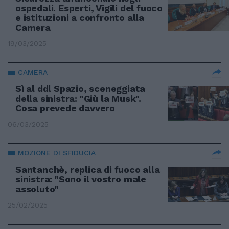
ospedali. Esperti, Vigili del fuoco
e istituzioni a confronto alla
Camera
19/03/2025
CAMERA
Sì al ddl Spazio, sceneggiata
della sinistra: "Giù la Musk".
Cosa prevede davvero
06/03/2025
MOZIONE DI SFIDUCIA
Santanchè, replica di fuoco alla
sinistra: "Sono il vostro male
assoluto"
25/02/2025