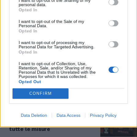
I want to opt-out of the Sharing of my
personal data.
Opted In
ISTITUZIONI
"La Costituzione di tutti",
I want to opt-out of the Sale of my
Personal Data.
dialogo sul premierato: l'evento
Opted In
alla Camera
07/05/2024
I want to opt-out of processing my
Personal Data for Targeted Advertising.
Opted In
CAMERA
I want to opt-out of Collection, Use,
Retention, Sale, and/or Sharing of my
Santanchè, respinta la sfiducia.
Personal Data that Is Unrelated with the
La sinistra fa un altro buco
Purposes for which it was collected.
nell'acqua
Opted Out
04/04/2024
CONFIRM
OK DEFINITIVO
Data Deletion
Data Access
Privacy Policy
Sì della Camera. la Manovra è
legge. Lavoro, fisco, famiglie:
tutte le misure