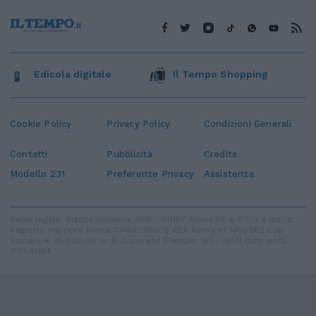
Edicola digitale
Il Tempo Shopping
Cookie Policy
Privacy Policy
Condizioni Generali
Contatti
Pubblicità
Credits
Modello 231
Preferenze Privacy
Assistenza
Sede legale: Piazza Colonna, 366 - 00187 Roma CF e P. Iva e Iscriz.
Registro Imprese Roma: 13486391009 REA Roma n° 1450962 Cap.
Sociale € 25.000,00 i.v. © Copyright IlTempo. Srl - ISSN (sito web):
1721-4084
TORNA SU