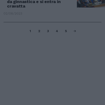
da ginnastica e si entra in
cravatta
02/08/2023
1
2
3
4
5