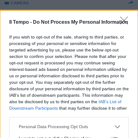
CAMERA
Vogliono la sfiducia di Nordio e
disertano l'Aula, la vergogna
Il Tempo -
Do Not Process My Personal Information
della sinistra | FOTO
25/02/2025
If you wish to opt-out of the sale, sharing to third parties, or
processing of your personal or sensitive information for
targeted advertising by us, please use the below opt-out
INCONTRO
section to confirm your selection. Please note that after your
"Immigrazione e integrazione".
opt-out request is processed you may continue seeing
Tavola rotonda alla Camera dei
interest-based ads based on personal information utilized by
deputati
us or personal information disclosed to third parties prior to
your opt-out. You may separately opt-out of the further
25/02/2025
disclosure of your personal information by third parties on the
IAB’s list of downstream participants. This information may
LA DECISIONE
also be disclosed by us to third parties on the
IAB’s List of
Downstream Participants
that may further disclose it to other
Per Boccia stop agli ingressi alla
third parties.
Camera: divulgazione di video
non autorizzati
Personal Data Processing Opt Outs
10/09/2024