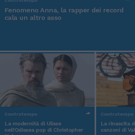
Controtempo
Fenomeno Anna, la rapper dei record
cala un altro asso
Controtempo
Controtempo
La modernità di Ulisse
La rinascita 
nell'Odissea pop di Christopher
canzoni di Va